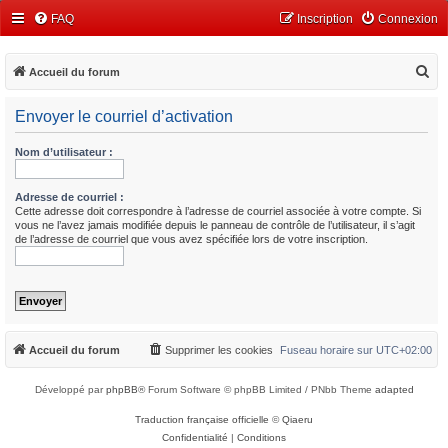
FAQ
Inscription
Connexion
R
Accueil du forum
e
Envoyer le courriel d’activation
c
h
Nom d’utilisateur :
e
r
Adresse de courriel :
Cette adresse doit correspondre à l’adresse de courriel associée à votre compte. Si
c
vous ne l’avez jamais modifiée depuis le panneau de contrôle de l’utilisateur, il s’agit
de l’adresse de courriel que vous avez spécifiée lors de votre inscription.
h
e
r
Accueil du forum
Supprimer les cookies
Fuseau horaire sur
UTC+02:00
Développé par
phpBB
® Forum Software © phpBB Limited / PNbb Theme
adapted
Traduction française officielle
©
Qiaeru
Confidentialité
|
Conditions