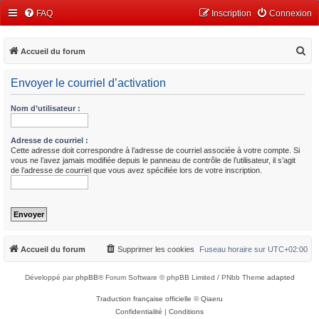
FAQ
Inscription
Connexion
R
Accueil du forum
e
Envoyer le courriel d’activation
c
h
Nom d’utilisateur :
e
r
Adresse de courriel :
Cette adresse doit correspondre à l’adresse de courriel associée à votre compte. Si
c
vous ne l’avez jamais modifiée depuis le panneau de contrôle de l’utilisateur, il s’agit
de l’adresse de courriel que vous avez spécifiée lors de votre inscription.
h
e
r
Accueil du forum
Supprimer les cookies
Fuseau horaire sur
UTC+02:00
Développé par
phpBB
® Forum Software © phpBB Limited / PNbb Theme
adapted
Traduction française officielle
©
Qiaeru
Confidentialité
|
Conditions