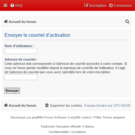
FAQ
Inscription
Connexion
R
Accueil du forum
e
Envoyer le courriel d’activation
c
h
Nom d’utilisateur :
e
r
Adresse de courriel :
Cette adresse doit correspondre à l’adresse de courriel associée à votre compte. Si
c
vous ne l’avez jamais modifiée depuis le panneau de contrôle de l’utilisateur, il s’agit
de l’adresse de courriel que vous avez spécifiée lors de votre inscription.
h
e
r
Accueil du forum
Supprimer les cookies
Fuseau horaire sur
UTC+02:00
Développé par
phpBB
® Forum Software © phpBB Limited / PNbb Theme
adapted
Traduction française officielle
©
Qiaeru
Confidentialité
|
Conditions