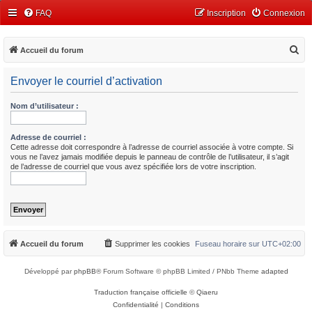
FAQ
Inscription
Connexion
R
Accueil du forum
e
Envoyer le courriel d’activation
c
h
Nom d’utilisateur :
e
r
Adresse de courriel :
Cette adresse doit correspondre à l’adresse de courriel associée à votre compte. Si
c
vous ne l’avez jamais modifiée depuis le panneau de contrôle de l’utilisateur, il s’agit
de l’adresse de courriel que vous avez spécifiée lors de votre inscription.
h
e
r
Accueil du forum
Supprimer les cookies
Fuseau horaire sur
UTC+02:00
Développé par
phpBB
® Forum Software © phpBB Limited / PNbb Theme
adapted
Traduction française officielle
©
Qiaeru
Confidentialité
|
Conditions