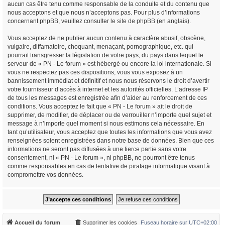
aucun cas être tenu comme responsable de la conduite et du contenu que
nous acceptons et que nous n’acceptons pas. Pour plus d’informations
concernant phpBB, veuillez consulter
le site de phpBB
(en anglais).
Vous acceptez de ne publier aucun contenu à caractère abusif, obscène,
vulgaire, diffamatoire, choquant, menaçant, pornographique, etc. qui
pourrait transgresser la législation de votre pays, du pays dans lequel le
serveur de « PN - Le forum » est hébergé ou encore la loi internationale. Si
vous ne respectez pas ces dispositions, vous vous exposez à un
bannissement immédiat et définitif et nous nous réservons le droit d’avertir
votre fournisseur d’accès à internet et les autorités officielles. L’adresse IP
de tous les messages est enregistrée afin d’aider au renforcement de ces
conditions. Vous acceptez le fait que « PN - Le forum » ait le droit de
supprimer, de modifier, de déplacer ou de verrouiller n’importe quel sujet et
message à n’importe quel moment si nous estimons cela nécessaire. En
tant qu’utilisateur, vous acceptez que toutes les informations que vous avez
renseignées soient enregistrées dans notre base de données. Bien que ces
informations ne seront pas diffusées à une tierce partie sans votre
consentement, ni « PN - Le forum », ni phpBB, ne pourront être tenus
comme responsables en cas de tentative de piratage informatique visant à
compromettre vos données.
Accueil du forum
Supprimer les cookies
Fuseau horaire sur
UTC+02:00