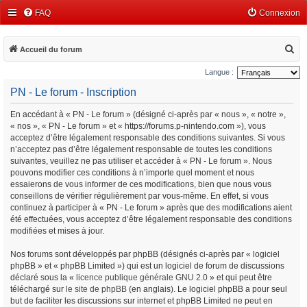
FAQ
Connexion
R
Accueil du forum
e
Langue :
c
PN - Le forum - Inscription
h
En accédant à « PN - Le forum » (désigné ci-après par « nous », « notre »,
e
« nos », « PN - Le forum » et « https://forums.p-nintendo.com »), vous
r
acceptez d’être légalement responsable des conditions suivantes. Si vous
c
n’acceptez pas d’être légalement responsable de toutes les conditions
suivantes, veuillez ne pas utiliser et accéder à « PN - Le forum ». Nous
h
pouvons modifier ces conditions à n’importe quel moment et nous
e
essaierons de vous informer de ces modifications, bien que nous vous
conseillons de vérifier régulièrement par vous-même. En effet, si vous
r
continuez à participer à « PN - Le forum » après que des modifications aient
été effectuées, vous acceptez d’être légalement responsable des conditions
modifiées et mises à jour.
Nos forums sont développés par phpBB (désignés ci-après par « logiciel
phpBB » et « phpBB Limited ») qui est un logiciel de forum de discussions
déclaré sous la «
licence publique générale GNU 2.0
» et qui peut être
téléchargé sur
le site de phpBB
(en anglais). Le logiciel phpBB a pour seul
but de faciliter les discussions sur internet et phpBB Limited ne peut en