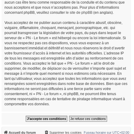
aucun cas être tenu comme responsable de la conduite et du contenu que
nous acceptons et que nous n’acceptons pas. Pour plus d’informations
concernant phpBB, veuillez consulter
le site de phpBB
(en anglais).
Vous acceptez de ne publier aucun contenu à caractère abusif, obscène,
vulgaire, diffamatoire, choquant, menaçant, pornographique, etc. qui
pourrait transgresser la législation de votre pays, du pays dans lequel le
serveur de « PN - Le forum » est hébergé ou encore la loi internationale. Si
vous ne respectez pas ces dispositions, vous vous exposez à un
bannissement immédiat et définitif et nous nous réservons le droit d’avertir
votre fournisseur d’accès à internet et les autorités officielles. L’adresse IP
de tous les messages est enregistrée afin d’aider au renforcement de ces
conditions. Vous acceptez le fait que « PN - Le forum » ait le droit de
supprimer, de modifier, de déplacer ou de verrouiller n’importe quel sujet et
message à n’importe quel moment si nous estimons cela nécessaire. En
tant qu’utilisateur, vous acceptez que toutes les informations que vous avez
renseignées soient enregistrées dans notre base de données. Bien que ces
informations ne seront pas diffusées à une tierce partie sans votre
consentement, ni « PN - Le forum », ni phpBB, ne pourront être tenus
comme responsables en cas de tentative de piratage informatique visant à
compromettre vos données.
Accueil du forum
Supprimer les cookies
Fuseau horaire sur
UTC+02:00