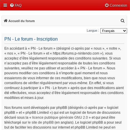
FAQ
Connexion
R
Accueil du forum
e
Langue :
c
PN - Le forum - Inscription
h
En accédant à « PN - Le forum » (désigné ci-après par « nous », « notre »,
e
« nos », « PN - Le forum » et « https://forums.p-nintendo.com »), vous
r
acceptez d’être légalement responsable des conditions suivantes. Si vous
c
n’acceptez pas d’être légalement responsable de toutes les conditions
suivantes, veuillez ne pas utiliser et accéder à « PN - Le forum ». Nous
h
pouvons modifier ces conditions à n’importe quel moment et nous
e
essaierons de vous informer de ces modifications, bien que nous vous
conseillons de vérifier régulièrement par vous-même. En effet, si vous
r
continuez à participer à « PN - Le forum » après que des modifications aient
été effectuées, vous acceptez d’être légalement responsable des conditions
modifiées et mises à jour.
Nos forums sont développés par phpBB (désignés ci-après par « logiciel
phpBB » et « phpBB Limited ») qui est un logiciel de forum de discussions
déclaré sous la «
licence publique générale GNU 2.0
» et qui peut être
téléchargé sur
le site de phpBB
(en anglais). Le logiciel phpBB a pour seul
but de faciliter les discussions sur internet et phpBB Limited ne peut en