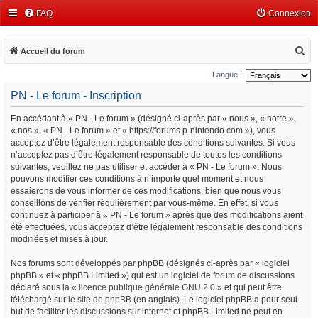
FAQ
Connexion
R
Accueil du forum
e
Langue :
c
PN - Le forum - Inscription
h
En accédant à « PN - Le forum » (désigné ci-après par « nous », « notre »,
e
« nos », « PN - Le forum » et « https://forums.p-nintendo.com »), vous
r
acceptez d’être légalement responsable des conditions suivantes. Si vous
c
n’acceptez pas d’être légalement responsable de toutes les conditions
suivantes, veuillez ne pas utiliser et accéder à « PN - Le forum ». Nous
h
pouvons modifier ces conditions à n’importe quel moment et nous
e
essaierons de vous informer de ces modifications, bien que nous vous
conseillons de vérifier régulièrement par vous-même. En effet, si vous
r
continuez à participer à « PN - Le forum » après que des modifications aient
été effectuées, vous acceptez d’être légalement responsable des conditions
modifiées et mises à jour.
Nos forums sont développés par phpBB (désignés ci-après par « logiciel
phpBB » et « phpBB Limited ») qui est un logiciel de forum de discussions
déclaré sous la «
licence publique générale GNU 2.0
» et qui peut être
téléchargé sur
le site de phpBB
(en anglais). Le logiciel phpBB a pour seul
but de faciliter les discussions sur internet et phpBB Limited ne peut en