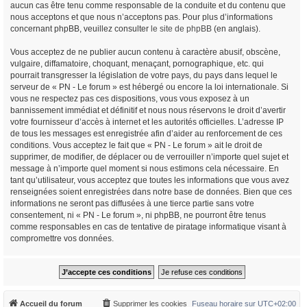
aucun cas être tenu comme responsable de la conduite et du contenu que
nous acceptons et que nous n’acceptons pas. Pour plus d’informations
concernant phpBB, veuillez consulter
le site de phpBB
(en anglais).
Vous acceptez de ne publier aucun contenu à caractère abusif, obscène,
vulgaire, diffamatoire, choquant, menaçant, pornographique, etc. qui
pourrait transgresser la législation de votre pays, du pays dans lequel le
serveur de « PN - Le forum » est hébergé ou encore la loi internationale. Si
vous ne respectez pas ces dispositions, vous vous exposez à un
bannissement immédiat et définitif et nous nous réservons le droit d’avertir
votre fournisseur d’accès à internet et les autorités officielles. L’adresse IP
de tous les messages est enregistrée afin d’aider au renforcement de ces
conditions. Vous acceptez le fait que « PN - Le forum » ait le droit de
supprimer, de modifier, de déplacer ou de verrouiller n’importe quel sujet et
message à n’importe quel moment si nous estimons cela nécessaire. En
tant qu’utilisateur, vous acceptez que toutes les informations que vous avez
renseignées soient enregistrées dans notre base de données. Bien que ces
informations ne seront pas diffusées à une tierce partie sans votre
consentement, ni « PN - Le forum », ni phpBB, ne pourront être tenus
comme responsables en cas de tentative de piratage informatique visant à
compromettre vos données.
Accueil du forum
Supprimer les cookies
Fuseau horaire sur
UTC+02:00