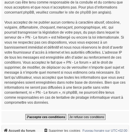
aucun cas être tenu comme responsable de la conduite et du contenu que
nous acceptons et que nous n’acceptons pas. Pour plus d’informations
concernant phpBB, veuillez consulter
le site de phpBB
(en anglais).
Vous acceptez de ne publier aucun contenu à caractère abusif, obscène,
vulgaire, diffamatoire, choquant, menaçant, pornographique, etc. qui
pourrait transgresser la législation de votre pays, du pays dans lequel le
serveur de « PN - Le forum » est hébergé ou encore la loi internationale. Si
vous ne respectez pas ces dispositions, vous vous exposez à un
bannissement immédiat et définitif et nous nous réservons le droit d’avertir
votre fournisseur d’accès à internet et les autorités officielles. L’adresse IP
de tous les messages est enregistrée afin d’aider au renforcement de ces
conditions. Vous acceptez le fait que « PN - Le forum » ait le droit de
supprimer, de modifier, de déplacer ou de verrouiller n’importe quel sujet et
message à n’importe quel moment si nous estimons cela nécessaire. En
tant qu’utilisateur, vous acceptez que toutes les informations que vous avez
renseignées soient enregistrées dans notre base de données. Bien que ces
informations ne seront pas diffusées à une tierce partie sans votre
consentement, ni « PN - Le forum », ni phpBB, ne pourront être tenus
comme responsables en cas de tentative de piratage informatique visant à
compromettre vos données.
Accueil du forum
Supprimer les cookies
Fuseau horaire sur
UTC+02:00