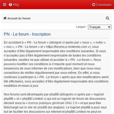
FAQ
Connexion
R
Accueil du forum
e
Langue :
c
PN - Le forum - Inscription
h
En accédant à « PN - Le forum » (désigné ci-après par « nous », « notre »,
e
« nos », « PN - Le forum » et « https://forums.p-nintendo.com »), vous
r
acceptez d’être légalement responsable des conditions suivantes. Si vous
c
n’acceptez pas d’être légalement responsable de toutes les conditions
suivantes, veuillez ne pas utiliser et accéder à « PN - Le forum ». Nous
h
pouvons modifier ces conditions à n’importe quel moment et nous
e
essaierons de vous informer de ces modifications, bien que nous vous
conseillons de vérifier régulièrement par vous-même. En effet, si vous
r
continuez à participer à « PN - Le forum » après que des modifications aient
été effectuées, vous acceptez d’être légalement responsable des conditions
modifiées et mises à jour.
Nos forums sont développés par phpBB (désignés ci-après par « logiciel
phpBB » et « phpBB Limited ») qui est un logiciel de forum de discussions
déclaré sous la «
licence publique générale GNU 2.0
» et qui peut être
téléchargé sur
le site de phpBB
(en anglais). Le logiciel phpBB a pour seul
but de faciliter les discussions sur internet et phpBB Limited ne peut en