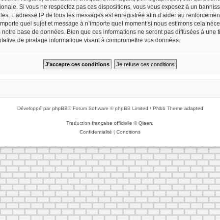
tionale. Si vous ne respectez pas ces dispositions, vous vous exposez à un bannisse
cielles. L’adresse IP de tous les messages est enregistrée afin d’aider au renforceme
n’importe quel sujet et message à n’importe quel moment si nous estimons cela néces
notre base de données. Bien que ces informations ne seront pas diffusées à une tie
ative de piratage informatique visant à compromettre vos données.
Développé par
phpBB
® Forum Software © phpBB Limited / PNbb Theme
adapted
Traduction française officielle
©
Qiaeru
Confidentialité
|
Conditions