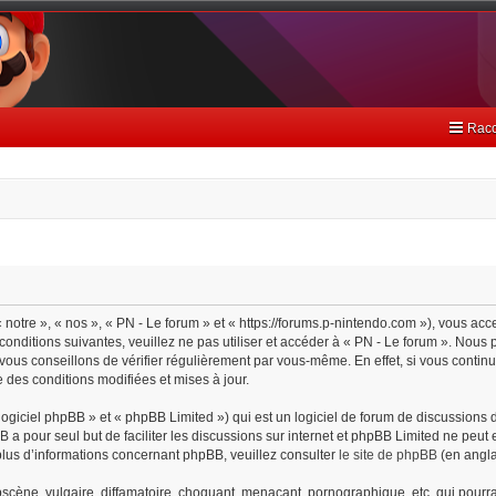
Racc
 notre », « nos », « PN - Le forum » et « https://forums.p-nintendo.com »), vous ac
onditions suivantes, veuillez ne pas utiliser et accéder à « PN - Le forum ». Nou
ous conseillons de vérifier régulièrement par vous-même. En effet, si vous continu
 des conditions modifiées et mises à jour.
giciel phpBB » et « phpBB Limited ») qui est un logiciel de forum de discussions 
BB a pour seul but de faciliter les discussions sur internet et phpBB Limited ne pe
lus d’informations concernant phpBB, veuillez consulter
le site de phpBB
(en angla
cène, vulgaire, diffamatoire, choquant, menaçant, pornographique, etc. qui pourrait