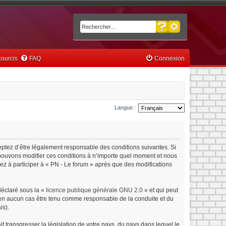
Recherche avancée
Rechercher
ourcis
FAQ
Connexion
Langue :
ceptez d’être légalement responsable des conditions suivantes. Si
s pouvons modifier ces conditions à n’importe quel moment et nous
ez à participer à « PN - Le forum » après que des modifications
déclaré sous la «
licence publique générale GNU 2.0
» et qui peut
ut en aucun cas être tenu comme responsable de la conduite et du
is).
 transgresser la législation de votre pays, du pays dans lequel le