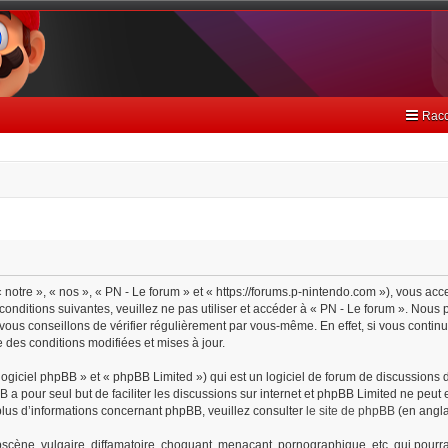
Racc
 notre », « nos », « PN - Le forum » et « https://forums.p-nintendo.com »), vous ac
onditions suivantes, veuillez ne pas utiliser et accéder à « PN - Le forum ». Nou
ous conseillons de vérifier régulièrement par vous-même. En effet, si vous continu
 des conditions modifiées et mises à jour.
giciel phpBB » et « phpBB Limited ») qui est un logiciel de forum de discussions 
BB a pour seul but de faciliter les discussions sur internet et phpBB Limited ne pe
lus d’informations concernant phpBB, veuillez consulter
le site de phpBB
(en angla
cène, vulgaire, diffamatoire, choquant, menaçant, pornographique, etc. qui pourrait