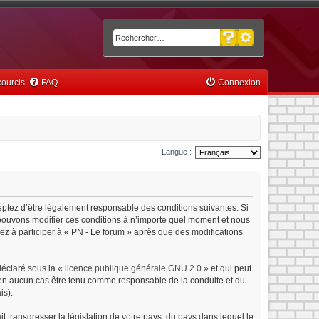
Recherche avancée
Rechercher
ourcis
FAQ
Connexion
Langue :
ceptez d’être légalement responsable des conditions suivantes. Si
s pouvons modifier ces conditions à n’importe quel moment et nous
ez à participer à « PN - Le forum » après que des modifications
déclaré sous la «
licence publique générale GNU 2.0
» et qui peut
ut en aucun cas être tenu comme responsable de la conduite et du
is).
 transgresser la législation de votre pays, du pays dans lequel le