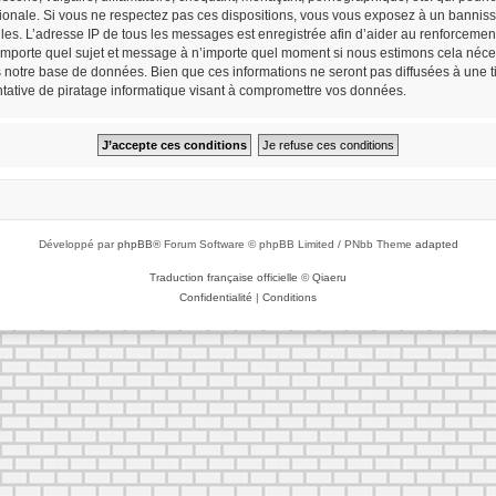
tionale. Si vous ne respectez pas ces dispositions, vous vous exposez à un bannisse
cielles. L’adresse IP de tous les messages est enregistrée afin d’aider au renforceme
n’importe quel sujet et message à n’importe quel moment si nous estimons cela néces
notre base de données. Bien que ces informations ne seront pas diffusées à une tie
ative de piratage informatique visant à compromettre vos données.
Développé par
phpBB
® Forum Software © phpBB Limited / PNbb Theme
adapted
Traduction française officielle
©
Qiaeru
Confidentialité
|
Conditions