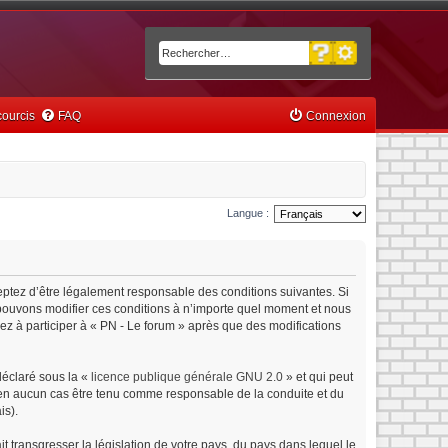
Recherche avancée
Rechercher
ourcis
FAQ
Connexion
Langue :
ceptez d’être légalement responsable des conditions suivantes. Si
s pouvons modifier ces conditions à n’importe quel moment et nous
ez à participer à « PN - Le forum » après que des modifications
déclaré sous la «
licence publique générale GNU 2.0
» et qui peut
ut en aucun cas être tenu comme responsable de la conduite et du
is).
 transgresser la législation de votre pays, du pays dans lequel le