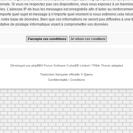
tionale. Si vous ne respectez pas ces dispositions, vous vous exposez à un bannisse
cielles. L’adresse IP de tous les messages est enregistrée afin d’aider au renforceme
n’importe quel sujet et message à n’importe quel moment si nous estimons cela néces
notre base de données. Bien que ces informations ne seront pas diffusées à une tie
ative de piratage informatique visant à compromettre vos données.
Développé par
phpBB
® Forum Software © phpBB Limited / PNbb Theme
adapted
Traduction française officielle
©
Qiaeru
Confidentialité
|
Conditions