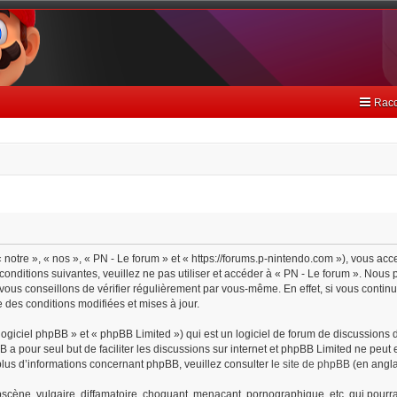
Racc
 notre », « nos », « PN - Le forum » et « https://forums.p-nintendo.com »), vous ac
onditions suivantes, veuillez ne pas utiliser et accéder à « PN - Le forum ». Nou
ous conseillons de vérifier régulièrement par vous-même. En effet, si vous continu
 des conditions modifiées et mises à jour.
giciel phpBB » et « phpBB Limited ») qui est un logiciel de forum de discussions 
BB a pour seul but de faciliter les discussions sur internet et phpBB Limited ne pe
lus d’informations concernant phpBB, veuillez consulter
le site de phpBB
(en angla
cène, vulgaire, diffamatoire, choquant, menaçant, pornographique, etc. qui pourrait