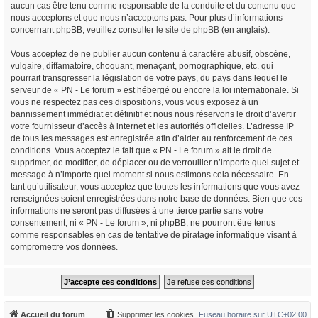
aucun cas être tenu comme responsable de la conduite et du contenu que
nous acceptons et que nous n’acceptons pas. Pour plus d’informations
concernant phpBB, veuillez consulter
le site de phpBB
(en anglais).
Vous acceptez de ne publier aucun contenu à caractère abusif, obscène,
vulgaire, diffamatoire, choquant, menaçant, pornographique, etc. qui
pourrait transgresser la législation de votre pays, du pays dans lequel le
serveur de « PN - Le forum » est hébergé ou encore la loi internationale. Si
vous ne respectez pas ces dispositions, vous vous exposez à un
bannissement immédiat et définitif et nous nous réservons le droit d’avertir
votre fournisseur d’accès à internet et les autorités officielles. L’adresse IP
de tous les messages est enregistrée afin d’aider au renforcement de ces
conditions. Vous acceptez le fait que « PN - Le forum » ait le droit de
supprimer, de modifier, de déplacer ou de verrouiller n’importe quel sujet et
message à n’importe quel moment si nous estimons cela nécessaire. En
tant qu’utilisateur, vous acceptez que toutes les informations que vous avez
renseignées soient enregistrées dans notre base de données. Bien que ces
informations ne seront pas diffusées à une tierce partie sans votre
consentement, ni « PN - Le forum », ni phpBB, ne pourront être tenus
comme responsables en cas de tentative de piratage informatique visant à
compromettre vos données.
Accueil du forum
Supprimer les cookies
Fuseau horaire sur
UTC+02:00