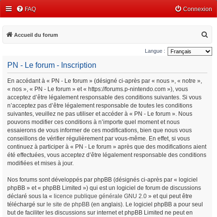
FAQ
Connexion
R
Accueil du forum
e
Langue :
c
PN - Le forum - Inscription
h
En accédant à « PN - Le forum » (désigné ci-après par « nous », « notre »,
e
« nos », « PN - Le forum » et « https://forums.p-nintendo.com »), vous
r
acceptez d’être légalement responsable des conditions suivantes. Si vous
c
n’acceptez pas d’être légalement responsable de toutes les conditions
suivantes, veuillez ne pas utiliser et accéder à « PN - Le forum ». Nous
h
pouvons modifier ces conditions à n’importe quel moment et nous
e
essaierons de vous informer de ces modifications, bien que nous vous
conseillons de vérifier régulièrement par vous-même. En effet, si vous
r
continuez à participer à « PN - Le forum » après que des modifications aient
été effectuées, vous acceptez d’être légalement responsable des conditions
modifiées et mises à jour.
Nos forums sont développés par phpBB (désignés ci-après par « logiciel
phpBB » et « phpBB Limited ») qui est un logiciel de forum de discussions
déclaré sous la «
licence publique générale GNU 2.0
» et qui peut être
téléchargé sur
le site de phpBB
(en anglais). Le logiciel phpBB a pour seul
but de faciliter les discussions sur internet et phpBB Limited ne peut en