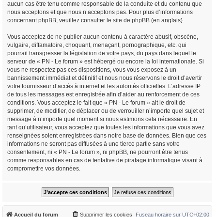
aucun cas être tenu comme responsable de la conduite et du contenu que
nous acceptons et que nous n’acceptons pas. Pour plus d’informations
concernant phpBB, veuillez consulter
le site de phpBB
(en anglais).
Vous acceptez de ne publier aucun contenu à caractère abusif, obscène,
vulgaire, diffamatoire, choquant, menaçant, pornographique, etc. qui
pourrait transgresser la législation de votre pays, du pays dans lequel le
serveur de « PN - Le forum » est hébergé ou encore la loi internationale. Si
vous ne respectez pas ces dispositions, vous vous exposez à un
bannissement immédiat et définitif et nous nous réservons le droit d’avertir
votre fournisseur d’accès à internet et les autorités officielles. L’adresse IP
de tous les messages est enregistrée afin d’aider au renforcement de ces
conditions. Vous acceptez le fait que « PN - Le forum » ait le droit de
supprimer, de modifier, de déplacer ou de verrouiller n’importe quel sujet et
message à n’importe quel moment si nous estimons cela nécessaire. En
tant qu’utilisateur, vous acceptez que toutes les informations que vous avez
renseignées soient enregistrées dans notre base de données. Bien que ces
informations ne seront pas diffusées à une tierce partie sans votre
consentement, ni « PN - Le forum », ni phpBB, ne pourront être tenus
comme responsables en cas de tentative de piratage informatique visant à
compromettre vos données.
Accueil du forum
Supprimer les cookies
Fuseau horaire sur
UTC+02:00