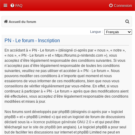
FAQ
Connexion
R
Accueil du forum
e
Langue :
c
PN - Le forum - Inscription
h
En accédant à « PN - Le forum » (désigné ci-après par « nous », « notre »,
e
« nos », « PN - Le forum » et « https://forums.p-nintendo.com »), vous
r
acceptez d’être légalement responsable des conditions suivantes. Si vous
c
n’acceptez pas d’être légalement responsable de toutes les conditions
suivantes, veuillez ne pas utiliser et accéder à « PN - Le forum ». Nous
h
pouvons modifier ces conditions à n’importe quel moment et nous
e
essaierons de vous informer de ces modifications, bien que nous vous
conseillons de vérifier régulièrement par vous-même. En effet, si vous
r
continuez à participer à « PN - Le forum » après que des modifications aient
été effectuées, vous acceptez d’être légalement responsable des conditions
modifiées et mises à jour.
Nos forums sont développés par phpBB (désignés ci-après par « logiciel
phpBB » et « phpBB Limited ») qui est un logiciel de forum de discussions
déclaré sous la «
licence publique générale GNU 2.0
» et qui peut être
téléchargé sur
le site de phpBB
(en anglais). Le logiciel phpBB a pour seul
but de faciliter les discussions sur internet et phpBB Limited ne peut en