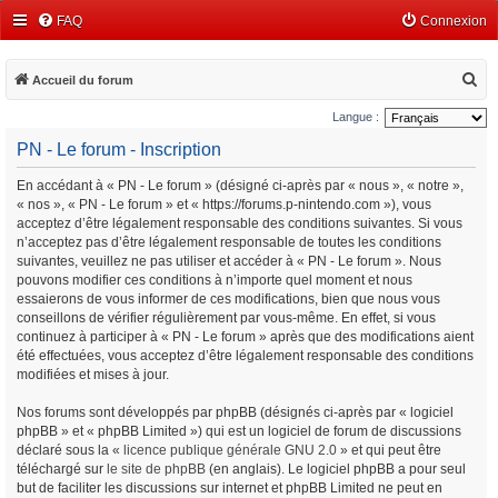
FAQ
Connexion
R
Accueil du forum
e
Langue :
c
PN - Le forum - Inscription
h
En accédant à « PN - Le forum » (désigné ci-après par « nous », « notre »,
e
« nos », « PN - Le forum » et « https://forums.p-nintendo.com »), vous
r
acceptez d’être légalement responsable des conditions suivantes. Si vous
c
n’acceptez pas d’être légalement responsable de toutes les conditions
suivantes, veuillez ne pas utiliser et accéder à « PN - Le forum ». Nous
h
pouvons modifier ces conditions à n’importe quel moment et nous
e
essaierons de vous informer de ces modifications, bien que nous vous
conseillons de vérifier régulièrement par vous-même. En effet, si vous
r
continuez à participer à « PN - Le forum » après que des modifications aient
été effectuées, vous acceptez d’être légalement responsable des conditions
modifiées et mises à jour.
Nos forums sont développés par phpBB (désignés ci-après par « logiciel
phpBB » et « phpBB Limited ») qui est un logiciel de forum de discussions
déclaré sous la «
licence publique générale GNU 2.0
» et qui peut être
téléchargé sur
le site de phpBB
(en anglais). Le logiciel phpBB a pour seul
but de faciliter les discussions sur internet et phpBB Limited ne peut en