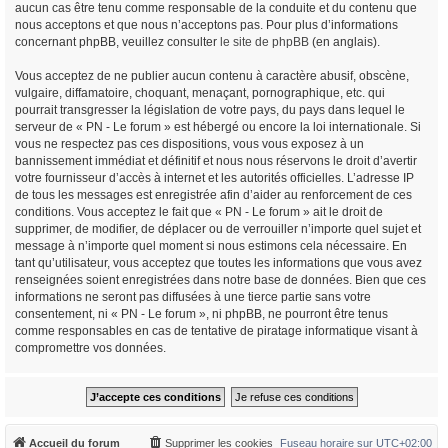
aucun cas être tenu comme responsable de la conduite et du contenu que
nous acceptons et que nous n’acceptons pas. Pour plus d’informations
concernant phpBB, veuillez consulter
le site de phpBB
(en anglais).
Vous acceptez de ne publier aucun contenu à caractère abusif, obscène,
vulgaire, diffamatoire, choquant, menaçant, pornographique, etc. qui
pourrait transgresser la législation de votre pays, du pays dans lequel le
serveur de « PN - Le forum » est hébergé ou encore la loi internationale. Si
vous ne respectez pas ces dispositions, vous vous exposez à un
bannissement immédiat et définitif et nous nous réservons le droit d’avertir
votre fournisseur d’accès à internet et les autorités officielles. L’adresse IP
de tous les messages est enregistrée afin d’aider au renforcement de ces
conditions. Vous acceptez le fait que « PN - Le forum » ait le droit de
supprimer, de modifier, de déplacer ou de verrouiller n’importe quel sujet et
message à n’importe quel moment si nous estimons cela nécessaire. En
tant qu’utilisateur, vous acceptez que toutes les informations que vous avez
renseignées soient enregistrées dans notre base de données. Bien que ces
informations ne seront pas diffusées à une tierce partie sans votre
consentement, ni « PN - Le forum », ni phpBB, ne pourront être tenus
comme responsables en cas de tentative de piratage informatique visant à
compromettre vos données.
Accueil du forum
Supprimer les cookies
Fuseau horaire sur
UTC+02:00