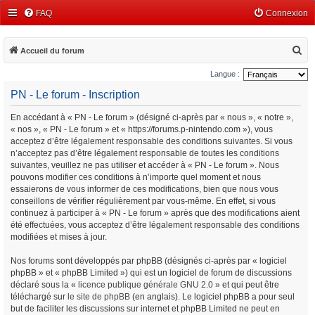
FAQ
Connexion
R
Accueil du forum
e
Langue :
c
PN - Le forum - Inscription
h
En accédant à « PN - Le forum » (désigné ci-après par « nous », « notre »,
e
« nos », « PN - Le forum » et « https://forums.p-nintendo.com »), vous
r
acceptez d’être légalement responsable des conditions suivantes. Si vous
c
n’acceptez pas d’être légalement responsable de toutes les conditions
suivantes, veuillez ne pas utiliser et accéder à « PN - Le forum ». Nous
h
pouvons modifier ces conditions à n’importe quel moment et nous
e
essaierons de vous informer de ces modifications, bien que nous vous
conseillons de vérifier régulièrement par vous-même. En effet, si vous
r
continuez à participer à « PN - Le forum » après que des modifications aient
été effectuées, vous acceptez d’être légalement responsable des conditions
modifiées et mises à jour.
Nos forums sont développés par phpBB (désignés ci-après par « logiciel
phpBB » et « phpBB Limited ») qui est un logiciel de forum de discussions
déclaré sous la «
licence publique générale GNU 2.0
» et qui peut être
téléchargé sur
le site de phpBB
(en anglais). Le logiciel phpBB a pour seul
but de faciliter les discussions sur internet et phpBB Limited ne peut en