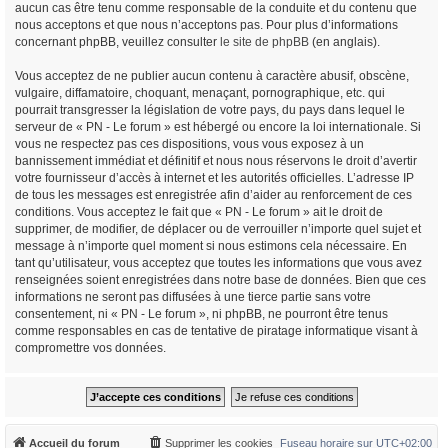
aucun cas être tenu comme responsable de la conduite et du contenu que
nous acceptons et que nous n’acceptons pas. Pour plus d’informations
concernant phpBB, veuillez consulter
le site de phpBB
(en anglais).
Vous acceptez de ne publier aucun contenu à caractère abusif, obscène,
vulgaire, diffamatoire, choquant, menaçant, pornographique, etc. qui
pourrait transgresser la législation de votre pays, du pays dans lequel le
serveur de « PN - Le forum » est hébergé ou encore la loi internationale. Si
vous ne respectez pas ces dispositions, vous vous exposez à un
bannissement immédiat et définitif et nous nous réservons le droit d’avertir
votre fournisseur d’accès à internet et les autorités officielles. L’adresse IP
de tous les messages est enregistrée afin d’aider au renforcement de ces
conditions. Vous acceptez le fait que « PN - Le forum » ait le droit de
supprimer, de modifier, de déplacer ou de verrouiller n’importe quel sujet et
message à n’importe quel moment si nous estimons cela nécessaire. En
tant qu’utilisateur, vous acceptez que toutes les informations que vous avez
renseignées soient enregistrées dans notre base de données. Bien que ces
informations ne seront pas diffusées à une tierce partie sans votre
consentement, ni « PN - Le forum », ni phpBB, ne pourront être tenus
comme responsables en cas de tentative de piratage informatique visant à
compromettre vos données.
Accueil du forum
Supprimer les cookies
Fuseau horaire sur
UTC+02:00