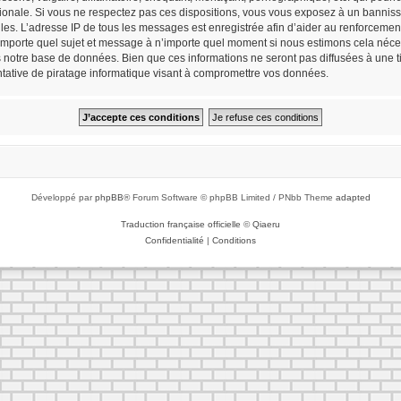
tionale. Si vous ne respectez pas ces dispositions, vous vous exposez à un bannisse
cielles. L’adresse IP de tous les messages est enregistrée afin d’aider au renforceme
n’importe quel sujet et message à n’importe quel moment si nous estimons cela néces
notre base de données. Bien que ces informations ne seront pas diffusées à une tie
ative de piratage informatique visant à compromettre vos données.
Développé par
phpBB
® Forum Software © phpBB Limited / PNbb Theme
adapted
Traduction française officielle
©
Qiaeru
Confidentialité
|
Conditions