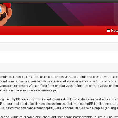
Racc
 notre », « nos », « PN - Le forum » et « https://forums.p-nintendo.com »), vous ac
onditions suivantes, veuillez ne pas utiliser et accéder à « PN - Le forum ». Nou
ous conseillons de vérifier régulièrement par vous-même. En effet, si vous continu
 des conditions modifiées et mises à jour.
giciel phpBB » et « phpBB Limited ») qui est un logiciel de forum de discussions 
BB a pour seul but de faciliter les discussions sur internet et phpBB Limited ne pe
lus d’informations concernant phpBB, veuillez consulter
le site de phpBB
(en angla
cène, vulgaire, diffamatoire, choquant, menaçant, pornographique, etc. qui pourrait