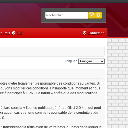
Recherche avancée
Rechercher
ourcis
FAQ
Connexion
Langue :
ceptez d’être légalement responsable des conditions suivantes. Si
s pouvons modifier ces conditions à n’importe quel moment et nous
ez à participer à « PN - Le forum » après que des modifications
déclaré sous la «
licence publique générale GNU 2.0
» et qui peut
ut en aucun cas être tenu comme responsable de la conduite et du
is).
 transgresser la législation de votre pays, du pays dans lequel le