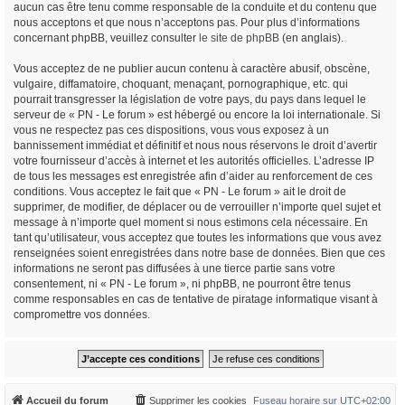
aucun cas être tenu comme responsable de la conduite et du contenu que
nous acceptons et que nous n’acceptons pas. Pour plus d’informations
concernant phpBB, veuillez consulter
le site de phpBB
(en anglais).
Vous acceptez de ne publier aucun contenu à caractère abusif, obscène,
vulgaire, diffamatoire, choquant, menaçant, pornographique, etc. qui
pourrait transgresser la législation de votre pays, du pays dans lequel le
serveur de « PN - Le forum » est hébergé ou encore la loi internationale. Si
vous ne respectez pas ces dispositions, vous vous exposez à un
bannissement immédiat et définitif et nous nous réservons le droit d’avertir
votre fournisseur d’accès à internet et les autorités officielles. L’adresse IP
de tous les messages est enregistrée afin d’aider au renforcement de ces
conditions. Vous acceptez le fait que « PN - Le forum » ait le droit de
supprimer, de modifier, de déplacer ou de verrouiller n’importe quel sujet et
message à n’importe quel moment si nous estimons cela nécessaire. En
tant qu’utilisateur, vous acceptez que toutes les informations que vous avez
renseignées soient enregistrées dans notre base de données. Bien que ces
informations ne seront pas diffusées à une tierce partie sans votre
consentement, ni « PN - Le forum », ni phpBB, ne pourront être tenus
comme responsables en cas de tentative de piratage informatique visant à
compromettre vos données.
Accueil du forum
Supprimer les cookies
Fuseau horaire sur
UTC+02:00