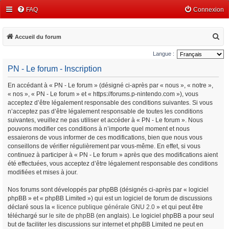
FAQ
Connexion
R
Accueil du forum
e
Langue :
c
PN - Le forum - Inscription
h
En accédant à « PN - Le forum » (désigné ci-après par « nous », « notre »,
e
« nos », « PN - Le forum » et « https://forums.p-nintendo.com »), vous
r
acceptez d’être légalement responsable des conditions suivantes. Si vous
c
n’acceptez pas d’être légalement responsable de toutes les conditions
suivantes, veuillez ne pas utiliser et accéder à « PN - Le forum ». Nous
h
pouvons modifier ces conditions à n’importe quel moment et nous
e
essaierons de vous informer de ces modifications, bien que nous vous
conseillons de vérifier régulièrement par vous-même. En effet, si vous
r
continuez à participer à « PN - Le forum » après que des modifications aient
été effectuées, vous acceptez d’être légalement responsable des conditions
modifiées et mises à jour.
Nos forums sont développés par phpBB (désignés ci-après par « logiciel
phpBB » et « phpBB Limited ») qui est un logiciel de forum de discussions
déclaré sous la «
licence publique générale GNU 2.0
» et qui peut être
téléchargé sur
le site de phpBB
(en anglais). Le logiciel phpBB a pour seul
but de faciliter les discussions sur internet et phpBB Limited ne peut en