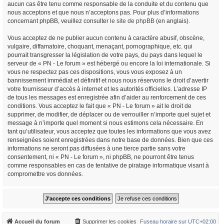
aucun cas être tenu comme responsable de la conduite et du contenu que
nous acceptons et que nous n’acceptons pas. Pour plus d’informations
concernant phpBB, veuillez consulter
le site de phpBB
(en anglais).
Vous acceptez de ne publier aucun contenu à caractère abusif, obscène,
vulgaire, diffamatoire, choquant, menaçant, pornographique, etc. qui
pourrait transgresser la législation de votre pays, du pays dans lequel le
serveur de « PN - Le forum » est hébergé ou encore la loi internationale. Si
vous ne respectez pas ces dispositions, vous vous exposez à un
bannissement immédiat et définitif et nous nous réservons le droit d’avertir
votre fournisseur d’accès à internet et les autorités officielles. L’adresse IP
de tous les messages est enregistrée afin d’aider au renforcement de ces
conditions. Vous acceptez le fait que « PN - Le forum » ait le droit de
supprimer, de modifier, de déplacer ou de verrouiller n’importe quel sujet et
message à n’importe quel moment si nous estimons cela nécessaire. En
tant qu’utilisateur, vous acceptez que toutes les informations que vous avez
renseignées soient enregistrées dans notre base de données. Bien que ces
informations ne seront pas diffusées à une tierce partie sans votre
consentement, ni « PN - Le forum », ni phpBB, ne pourront être tenus
comme responsables en cas de tentative de piratage informatique visant à
compromettre vos données.
Accueil du forum
Supprimer les cookies
Fuseau horaire sur
UTC+02:00