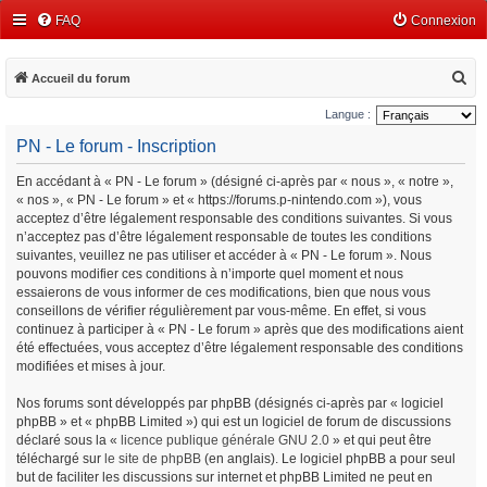
FAQ
Connexion
R
Accueil du forum
e
Langue :
c
PN - Le forum - Inscription
h
En accédant à « PN - Le forum » (désigné ci-après par « nous », « notre »,
e
« nos », « PN - Le forum » et « https://forums.p-nintendo.com »), vous
r
acceptez d’être légalement responsable des conditions suivantes. Si vous
c
n’acceptez pas d’être légalement responsable de toutes les conditions
suivantes, veuillez ne pas utiliser et accéder à « PN - Le forum ». Nous
h
pouvons modifier ces conditions à n’importe quel moment et nous
e
essaierons de vous informer de ces modifications, bien que nous vous
conseillons de vérifier régulièrement par vous-même. En effet, si vous
r
continuez à participer à « PN - Le forum » après que des modifications aient
été effectuées, vous acceptez d’être légalement responsable des conditions
modifiées et mises à jour.
Nos forums sont développés par phpBB (désignés ci-après par « logiciel
phpBB » et « phpBB Limited ») qui est un logiciel de forum de discussions
déclaré sous la «
licence publique générale GNU 2.0
» et qui peut être
téléchargé sur
le site de phpBB
(en anglais). Le logiciel phpBB a pour seul
but de faciliter les discussions sur internet et phpBB Limited ne peut en