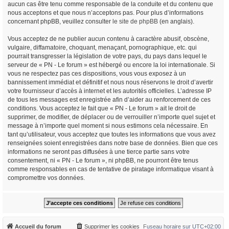
aucun cas être tenu comme responsable de la conduite et du contenu que
nous acceptons et que nous n’acceptons pas. Pour plus d’informations
concernant phpBB, veuillez consulter
le site de phpBB
(en anglais).
Vous acceptez de ne publier aucun contenu à caractère abusif, obscène,
vulgaire, diffamatoire, choquant, menaçant, pornographique, etc. qui
pourrait transgresser la législation de votre pays, du pays dans lequel le
serveur de « PN - Le forum » est hébergé ou encore la loi internationale. Si
vous ne respectez pas ces dispositions, vous vous exposez à un
bannissement immédiat et définitif et nous nous réservons le droit d’avertir
votre fournisseur d’accès à internet et les autorités officielles. L’adresse IP
de tous les messages est enregistrée afin d’aider au renforcement de ces
conditions. Vous acceptez le fait que « PN - Le forum » ait le droit de
supprimer, de modifier, de déplacer ou de verrouiller n’importe quel sujet et
message à n’importe quel moment si nous estimons cela nécessaire. En
tant qu’utilisateur, vous acceptez que toutes les informations que vous avez
renseignées soient enregistrées dans notre base de données. Bien que ces
informations ne seront pas diffusées à une tierce partie sans votre
consentement, ni « PN - Le forum », ni phpBB, ne pourront être tenus
comme responsables en cas de tentative de piratage informatique visant à
compromettre vos données.
Accueil du forum
Supprimer les cookies
Fuseau horaire sur
UTC+02:00