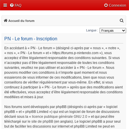
FAQ
Connexion
R
Accueil du forum
e
Langue :
c
PN - Le forum - Inscription
h
En accédant à « PN - Le forum » (désigné ci-après par « nous », « notre »,
e
« nos », « PN - Le forum » et « https://forums.p-nintendo.com »), vous
r
acceptez d’être légalement responsable des conditions suivantes. Si vous
c
n’acceptez pas d’être légalement responsable de toutes les conditions
suivantes, veuillez ne pas utiliser et accéder à « PN - Le forum ». Nous
h
pouvons modifier ces conditions à n’importe quel moment et nous
e
essaierons de vous informer de ces modifications, bien que nous vous
conseillons de vérifier régulièrement par vous-même. En effet, si vous
r
continuez à participer à « PN - Le forum » après que des modifications aient
été effectuées, vous acceptez d’être légalement responsable des conditions
modifiées et mises à jour.
Nos forums sont développés par phpBB (désignés ci-après par « logiciel
phpBB » et « phpBB Limited ») qui est un logiciel de forum de discussions
déclaré sous la «
licence publique générale GNU 2.0
» et qui peut être
téléchargé sur
le site de phpBB
(en anglais). Le logiciel phpBB a pour seul
but de faciliter les discussions sur internet et phpBB Limited ne peut en