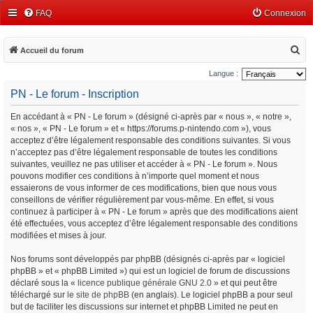
FAQ
Connexion
R
Accueil du forum
e
Langue :
c
PN - Le forum - Inscription
h
En accédant à « PN - Le forum » (désigné ci-après par « nous », « notre »,
e
« nos », « PN - Le forum » et « https://forums.p-nintendo.com »), vous
r
acceptez d’être légalement responsable des conditions suivantes. Si vous
c
n’acceptez pas d’être légalement responsable de toutes les conditions
suivantes, veuillez ne pas utiliser et accéder à « PN - Le forum ». Nous
h
pouvons modifier ces conditions à n’importe quel moment et nous
e
essaierons de vous informer de ces modifications, bien que nous vous
conseillons de vérifier régulièrement par vous-même. En effet, si vous
r
continuez à participer à « PN - Le forum » après que des modifications aient
été effectuées, vous acceptez d’être légalement responsable des conditions
modifiées et mises à jour.
Nos forums sont développés par phpBB (désignés ci-après par « logiciel
phpBB » et « phpBB Limited ») qui est un logiciel de forum de discussions
déclaré sous la «
licence publique générale GNU 2.0
» et qui peut être
téléchargé sur
le site de phpBB
(en anglais). Le logiciel phpBB a pour seul
but de faciliter les discussions sur internet et phpBB Limited ne peut en