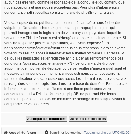
aucun cas être tenu comme responsable de la conduite et du contenu que
nous acceptons et que nous n’acceptons pas. Pour plus d’informations
concernant phpBB, veuillez consulter
le site de phpBB
(en anglais).
Vous acceptez de ne publier aucun contenu à caractère abusif, obscène,
vulgaire, diffamatoire, choquant, menaçant, pornographique, etc. qui
pourrait transgresser la législation de votre pays, du pays dans lequel le
serveur de « PN - Le forum » est hébergé ou encore la loi internationale. Si
vous ne respectez pas ces dispositions, vous vous exposez à un
bannissement immédiat et définitif et nous nous réservons le droit d’avertir
votre fournisseur d’accès à internet et les autorités officielles. L’adresse IP
de tous les messages est enregistrée afin d’aider au renforcement de ces
conditions. Vous acceptez le fait que « PN - Le forum » ait le droit de
supprimer, de modifier, de déplacer ou de verrouiller n’importe quel sujet et
message à n’importe quel moment si nous estimons cela nécessaire. En
tant qu’utilisateur, vous acceptez que toutes les informations que vous avez
renseignées soient enregistrées dans notre base de données. Bien que ces
informations ne seront pas diffusées à une tierce partie sans votre
consentement, ni « PN - Le forum », ni phpBB, ne pourront être tenus
comme responsables en cas de tentative de piratage informatique visant à
compromettre vos données.
Accueil du forum
Supprimer les cookies
Fuseau horaire sur
UTC+02:00