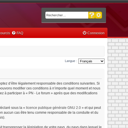
Recherche avancée
Rechercher
ourcis
FAQ
Connexion
Langue :
ceptez d’être légalement responsable des conditions suivantes. Si
s pouvons modifier ces conditions à n’importe quel moment et nous
ez à participer à « PN - Le forum » après que des modifications
déclaré sous la «
licence publique générale GNU 2.0
» et qui peut
ut en aucun cas être tenu comme responsable de la conduite et du
is).
 transgresser la législation de votre pays, du pays dans lequel le