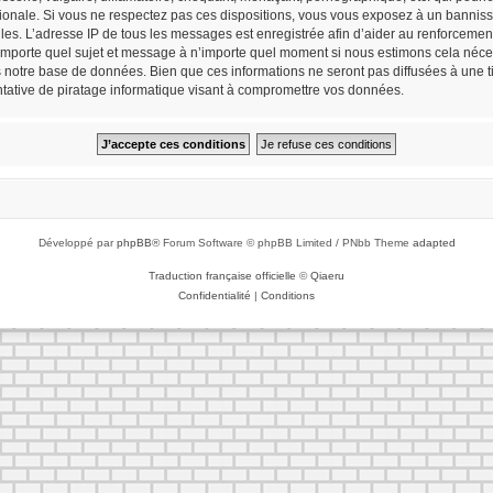
tionale. Si vous ne respectez pas ces dispositions, vous vous exposez à un bannisse
cielles. L’adresse IP de tous les messages est enregistrée afin d’aider au renforceme
n’importe quel sujet et message à n’importe quel moment si nous estimons cela néces
notre base de données. Bien que ces informations ne seront pas diffusées à une tie
ative de piratage informatique visant à compromettre vos données.
Développé par
phpBB
® Forum Software © phpBB Limited / PNbb Theme
adapted
Traduction française officielle
©
Qiaeru
Confidentialité
|
Conditions