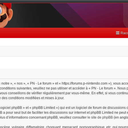
Racc
 notre », « nos », « PN - Le forum » et « https://forums.p-nintendo.com »), vous ac
onditions suivantes, veuillez ne pas utiliser et accéder à « PN - Le forum ». Nou
ous conseillons de vérifier régulièrement par vous-même. En effet, si vous continu
 des conditions modifiées et mises à jour.
giciel phpBB » et « phpBB Limited ») qui est un logiciel de forum de discussions 
BB a pour seul but de faciliter les discussions sur internet et phpBB Limited ne pe
lus d’informations concernant phpBB, veuillez consulter
le site de phpBB
(en angla
cène, vulgaire, diffamatoire, choquant, menaçant, pornographique, etc. qui pourrait