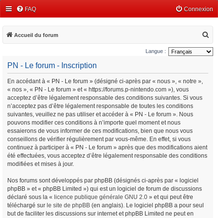
FAQ
Connexion
R
Accueil du forum
e
Langue :
c
PN - Le forum - Inscription
h
En accédant à « PN - Le forum » (désigné ci-après par « nous », « notre »,
e
« nos », « PN - Le forum » et « https://forums.p-nintendo.com »), vous
r
acceptez d’être légalement responsable des conditions suivantes. Si vous
c
n’acceptez pas d’être légalement responsable de toutes les conditions
suivantes, veuillez ne pas utiliser et accéder à « PN - Le forum ». Nous
h
pouvons modifier ces conditions à n’importe quel moment et nous
e
essaierons de vous informer de ces modifications, bien que nous vous
conseillons de vérifier régulièrement par vous-même. En effet, si vous
r
continuez à participer à « PN - Le forum » après que des modifications aient
été effectuées, vous acceptez d’être légalement responsable des conditions
modifiées et mises à jour.
Nos forums sont développés par phpBB (désignés ci-après par « logiciel
phpBB » et « phpBB Limited ») qui est un logiciel de forum de discussions
déclaré sous la «
licence publique générale GNU 2.0
» et qui peut être
téléchargé sur
le site de phpBB
(en anglais). Le logiciel phpBB a pour seul
but de faciliter les discussions sur internet et phpBB Limited ne peut en