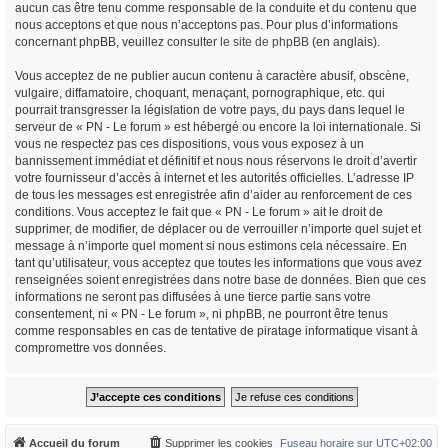
aucun cas être tenu comme responsable de la conduite et du contenu que
nous acceptons et que nous n’acceptons pas. Pour plus d’informations
concernant phpBB, veuillez consulter
le site de phpBB
(en anglais).
Vous acceptez de ne publier aucun contenu à caractère abusif, obscène,
vulgaire, diffamatoire, choquant, menaçant, pornographique, etc. qui
pourrait transgresser la législation de votre pays, du pays dans lequel le
serveur de « PN - Le forum » est hébergé ou encore la loi internationale. Si
vous ne respectez pas ces dispositions, vous vous exposez à un
bannissement immédiat et définitif et nous nous réservons le droit d’avertir
votre fournisseur d’accès à internet et les autorités officielles. L’adresse IP
de tous les messages est enregistrée afin d’aider au renforcement de ces
conditions. Vous acceptez le fait que « PN - Le forum » ait le droit de
supprimer, de modifier, de déplacer ou de verrouiller n’importe quel sujet et
message à n’importe quel moment si nous estimons cela nécessaire. En
tant qu’utilisateur, vous acceptez que toutes les informations que vous avez
renseignées soient enregistrées dans notre base de données. Bien que ces
informations ne seront pas diffusées à une tierce partie sans votre
consentement, ni « PN - Le forum », ni phpBB, ne pourront être tenus
comme responsables en cas de tentative de piratage informatique visant à
compromettre vos données.
Accueil du forum
Supprimer les cookies
Fuseau horaire sur
UTC+02:00