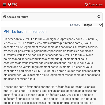
FAQ
Connexion
R
Accueil du forum
e
Langue :
c
PN - Le forum - Inscription
h
En accédant à « PN - Le forum » (désigné ci-après par « nous », « notre »,
e
« nos », « PN - Le forum » et « https://forums.p-nintendo.com »), vous
r
acceptez d’être légalement responsable des conditions suivantes. Si vous
c
n’acceptez pas d’être légalement responsable de toutes les conditions
suivantes, veuillez ne pas utiliser et accéder à « PN - Le forum ». Nous
h
pouvons modifier ces conditions à n’importe quel moment et nous
e
essaierons de vous informer de ces modifications, bien que nous vous
conseillons de vérifier régulièrement par vous-même. En effet, si vous
r
continuez à participer à « PN - Le forum » après que des modifications aient
été effectuées, vous acceptez d’être légalement responsable des conditions
modifiées et mises à jour.
Nos forums sont développés par phpBB (désignés ci-après par « logiciel
phpBB » et « phpBB Limited ») qui est un logiciel de forum de discussions
déclaré sous la «
licence publique générale GNU 2.0
» et qui peut être
téléchargé sur
le site de phpBB
(en anglais). Le logiciel phpBB a pour seul
but de faciliter les discussions sur internet et phpBB Limited ne peut en