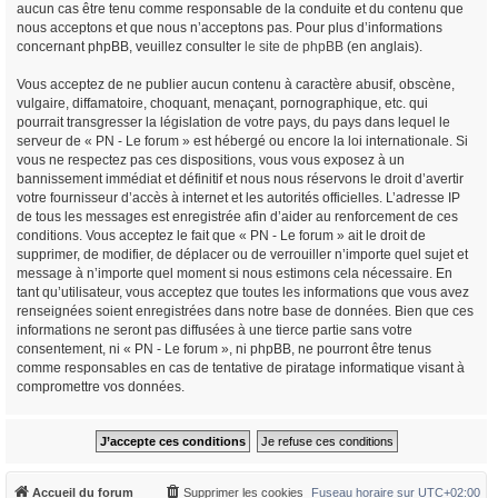
aucun cas être tenu comme responsable de la conduite et du contenu que
nous acceptons et que nous n’acceptons pas. Pour plus d’informations
concernant phpBB, veuillez consulter
le site de phpBB
(en anglais).
Vous acceptez de ne publier aucun contenu à caractère abusif, obscène,
vulgaire, diffamatoire, choquant, menaçant, pornographique, etc. qui
pourrait transgresser la législation de votre pays, du pays dans lequel le
serveur de « PN - Le forum » est hébergé ou encore la loi internationale. Si
vous ne respectez pas ces dispositions, vous vous exposez à un
bannissement immédiat et définitif et nous nous réservons le droit d’avertir
votre fournisseur d’accès à internet et les autorités officielles. L’adresse IP
de tous les messages est enregistrée afin d’aider au renforcement de ces
conditions. Vous acceptez le fait que « PN - Le forum » ait le droit de
supprimer, de modifier, de déplacer ou de verrouiller n’importe quel sujet et
message à n’importe quel moment si nous estimons cela nécessaire. En
tant qu’utilisateur, vous acceptez que toutes les informations que vous avez
renseignées soient enregistrées dans notre base de données. Bien que ces
informations ne seront pas diffusées à une tierce partie sans votre
consentement, ni « PN - Le forum », ni phpBB, ne pourront être tenus
comme responsables en cas de tentative de piratage informatique visant à
compromettre vos données.
Accueil du forum
Supprimer les cookies
Fuseau horaire sur
UTC+02:00