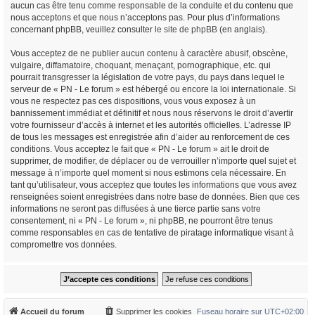
aucun cas être tenu comme responsable de la conduite et du contenu que
nous acceptons et que nous n’acceptons pas. Pour plus d’informations
concernant phpBB, veuillez consulter
le site de phpBB
(en anglais).
Vous acceptez de ne publier aucun contenu à caractère abusif, obscène,
vulgaire, diffamatoire, choquant, menaçant, pornographique, etc. qui
pourrait transgresser la législation de votre pays, du pays dans lequel le
serveur de « PN - Le forum » est hébergé ou encore la loi internationale. Si
vous ne respectez pas ces dispositions, vous vous exposez à un
bannissement immédiat et définitif et nous nous réservons le droit d’avertir
votre fournisseur d’accès à internet et les autorités officielles. L’adresse IP
de tous les messages est enregistrée afin d’aider au renforcement de ces
conditions. Vous acceptez le fait que « PN - Le forum » ait le droit de
supprimer, de modifier, de déplacer ou de verrouiller n’importe quel sujet et
message à n’importe quel moment si nous estimons cela nécessaire. En
tant qu’utilisateur, vous acceptez que toutes les informations que vous avez
renseignées soient enregistrées dans notre base de données. Bien que ces
informations ne seront pas diffusées à une tierce partie sans votre
consentement, ni « PN - Le forum », ni phpBB, ne pourront être tenus
comme responsables en cas de tentative de piratage informatique visant à
compromettre vos données.
Accueil du forum
Supprimer les cookies
Fuseau horaire sur
UTC+02:00