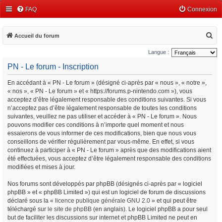
FAQ
Connexion
R
Accueil du forum
e
Langue :
c
PN - Le forum - Inscription
h
En accédant à « PN - Le forum » (désigné ci-après par « nous », « notre »,
e
« nos », « PN - Le forum » et « https://forums.p-nintendo.com »), vous
r
acceptez d’être légalement responsable des conditions suivantes. Si vous
c
n’acceptez pas d’être légalement responsable de toutes les conditions
suivantes, veuillez ne pas utiliser et accéder à « PN - Le forum ». Nous
h
pouvons modifier ces conditions à n’importe quel moment et nous
e
essaierons de vous informer de ces modifications, bien que nous vous
conseillons de vérifier régulièrement par vous-même. En effet, si vous
r
continuez à participer à « PN - Le forum » après que des modifications aient
été effectuées, vous acceptez d’être légalement responsable des conditions
modifiées et mises à jour.
Nos forums sont développés par phpBB (désignés ci-après par « logiciel
phpBB » et « phpBB Limited ») qui est un logiciel de forum de discussions
déclaré sous la «
licence publique générale GNU 2.0
» et qui peut être
téléchargé sur
le site de phpBB
(en anglais). Le logiciel phpBB a pour seul
but de faciliter les discussions sur internet et phpBB Limited ne peut en