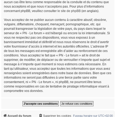
aucun cas être tenu comme responsable de la conduite et du contenu que
nous acceptons et que nous n’acceptons pas. Pour plus d’informations
concernant phpBB, veuillez consulter
le site de phpBB
(en anglais).
Vous acceptez de ne publier aucun contenu à caractère abusif, obscène,
vulgaire, diffamatoire, choquant, menaçant, pornographique, etc. qui
pourrait transgresser la législation de votre pays, du pays dans lequel le
serveur de « PN - Le forum » est hébergé ou encore la loi internationale. Si
vous ne respectez pas ces dispositions, vous vous exposez à un
bannissement immédiat et définitif et nous nous réservons le droit d’avertir
votre fournisseur d’accès à internet et les autorités officielles. L’adresse IP
de tous les messages est enregistrée afin d’aider au renforcement de ces
conditions. Vous acceptez le fait que « PN - Le forum » ait le droit de
supprimer, de modifier, de déplacer ou de verrouiller n’importe quel sujet et
message à n’importe quel moment si nous estimons cela nécessaire. En
tant qu’utilisateur, vous acceptez que toutes les informations que vous avez
renseignées soient enregistrées dans notre base de données. Bien que ces
informations ne seront pas diffusées à une tierce partie sans votre
consentement, ni « PN - Le forum », ni phpBB, ne pourront être tenus
comme responsables en cas de tentative de piratage informatique visant à
compromettre vos données.
Accueil du forum
Supprimer les cookies
Fuseau horaire sur
UTC+02:00