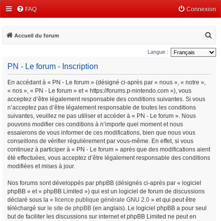
FAQ
Connexion
R
Accueil du forum
e
Langue :
c
PN - Le forum - Inscription
h
En accédant à « PN - Le forum » (désigné ci-après par « nous », « notre »,
e
« nos », « PN - Le forum » et « https://forums.p-nintendo.com »), vous
r
acceptez d’être légalement responsable des conditions suivantes. Si vous
c
n’acceptez pas d’être légalement responsable de toutes les conditions
suivantes, veuillez ne pas utiliser et accéder à « PN - Le forum ». Nous
h
pouvons modifier ces conditions à n’importe quel moment et nous
e
essaierons de vous informer de ces modifications, bien que nous vous
conseillons de vérifier régulièrement par vous-même. En effet, si vous
r
continuez à participer à « PN - Le forum » après que des modifications aient
été effectuées, vous acceptez d’être légalement responsable des conditions
modifiées et mises à jour.
Nos forums sont développés par phpBB (désignés ci-après par « logiciel
phpBB » et « phpBB Limited ») qui est un logiciel de forum de discussions
déclaré sous la «
licence publique générale GNU 2.0
» et qui peut être
téléchargé sur
le site de phpBB
(en anglais). Le logiciel phpBB a pour seul
but de faciliter les discussions sur internet et phpBB Limited ne peut en