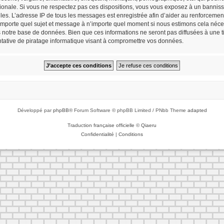
tionale. Si vous ne respectez pas ces dispositions, vous vous exposez à un bannisse
cielles. L’adresse IP de tous les messages est enregistrée afin d’aider au renforceme
n’importe quel sujet et message à n’importe quel moment si nous estimons cela néces
notre base de données. Bien que ces informations ne seront pas diffusées à une tie
ative de piratage informatique visant à compromettre vos données.
Développé par
phpBB
® Forum Software © phpBB Limited / PNbb Theme
adapted
Traduction française officielle
©
Qiaeru
Confidentialité
|
Conditions