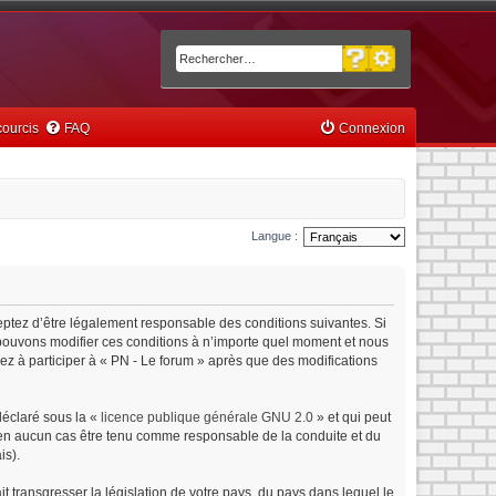
Recherche avancée
Rechercher
ourcis
FAQ
Connexion
Langue :
ceptez d’être légalement responsable des conditions suivantes. Si
s pouvons modifier ces conditions à n’importe quel moment et nous
ez à participer à « PN - Le forum » après que des modifications
déclaré sous la «
licence publique générale GNU 2.0
» et qui peut
ut en aucun cas être tenu comme responsable de la conduite et du
is).
 transgresser la législation de votre pays, du pays dans lequel le