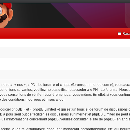
Racc
 notre », « nos », « PN - Le forum » et « https://forums.p-nintendo.com »), vous ac
onditions suivantes, veuillez ne pas utiliser et accéder à « PN - Le forum ». Nou
ous conseillons de vérifier régulièrement par vous-même. En effet, si vous continu
 des conditions modifiées et mises à jour.
giciel phpBB » et « phpBB Limited ») qui est un logiciel de forum de discussions 
BB a pour seul but de faciliter les discussions sur internet et phpBB Limited ne pe
lus d’informations concernant phpBB, veuillez consulter
le site de phpBB
(en angla
cène, vulgaire, diffamatoire, choquant, menaçant, pornographique, etc. qui pourrait