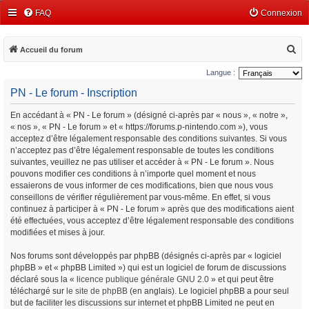
FAQ
Connexion
R
Accueil du forum
e
Langue :
c
PN - Le forum - Inscription
h
En accédant à « PN - Le forum » (désigné ci-après par « nous », « notre »,
e
« nos », « PN - Le forum » et « https://forums.p-nintendo.com »), vous
r
acceptez d’être légalement responsable des conditions suivantes. Si vous
c
n’acceptez pas d’être légalement responsable de toutes les conditions
suivantes, veuillez ne pas utiliser et accéder à « PN - Le forum ». Nous
h
pouvons modifier ces conditions à n’importe quel moment et nous
e
essaierons de vous informer de ces modifications, bien que nous vous
conseillons de vérifier régulièrement par vous-même. En effet, si vous
r
continuez à participer à « PN - Le forum » après que des modifications aient
été effectuées, vous acceptez d’être légalement responsable des conditions
modifiées et mises à jour.
Nos forums sont développés par phpBB (désignés ci-après par « logiciel
phpBB » et « phpBB Limited ») qui est un logiciel de forum de discussions
déclaré sous la «
licence publique générale GNU 2.0
» et qui peut être
téléchargé sur
le site de phpBB
(en anglais). Le logiciel phpBB a pour seul
but de faciliter les discussions sur internet et phpBB Limited ne peut en