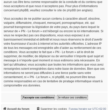
aucun cas être tenu comme responsable de la conduite et du contenu que
nous acceptons et que nous n’acceptons pas. Pour plus d’informations
concernant phpBB, veuillez consulter
le site de phpBB
(en anglais).
Vous acceptez de ne publier aucun contenu à caractère abusif, obscène,
vulgaire, diffamatoire, choquant, menaçant, pornographique, etc. qui
pourrait transgresser la législation de votre pays, du pays dans lequel le
serveur de « PN - Le forum » est hébergé ou encore la loi internationale. Si
vous ne respectez pas ces dispositions, vous vous exposez à un
bannissement immédiat et définitif et nous nous réservons le droit d’avertir
votre fournisseur d’accès à internet et les autorités officielles. L’adresse IP
de tous les messages est enregistrée afin d’aider au renforcement de ces
conditions. Vous acceptez le fait que « PN - Le forum » ait le droit de
supprimer, de modifier, de déplacer ou de verrouiller n’importe quel sujet et
message à n’importe quel moment si nous estimons cela nécessaire. En
tant qu’utilisateur, vous acceptez que toutes les informations que vous avez
renseignées soient enregistrées dans notre base de données. Bien que ces
informations ne seront pas diffusées à une tierce partie sans votre
consentement, ni « PN - Le forum », ni phpBB, ne pourront être tenus
comme responsables en cas de tentative de piratage informatique visant à
compromettre vos données.
Accueil du forum
Supprimer les cookies
Fuseau horaire sur
UTC+02:00