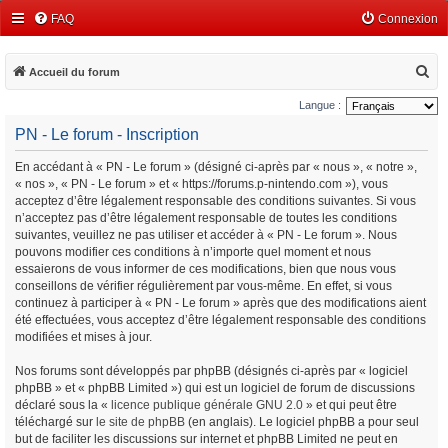
FAQ
Connexion
R
Accueil du forum
e
Langue :
c
PN - Le forum - Inscription
h
En accédant à « PN - Le forum » (désigné ci-après par « nous », « notre »,
e
« nos », « PN - Le forum » et « https://forums.p-nintendo.com »), vous
r
acceptez d’être légalement responsable des conditions suivantes. Si vous
c
n’acceptez pas d’être légalement responsable de toutes les conditions
suivantes, veuillez ne pas utiliser et accéder à « PN - Le forum ». Nous
h
pouvons modifier ces conditions à n’importe quel moment et nous
e
essaierons de vous informer de ces modifications, bien que nous vous
conseillons de vérifier régulièrement par vous-même. En effet, si vous
r
continuez à participer à « PN - Le forum » après que des modifications aient
été effectuées, vous acceptez d’être légalement responsable des conditions
modifiées et mises à jour.
Nos forums sont développés par phpBB (désignés ci-après par « logiciel
phpBB » et « phpBB Limited ») qui est un logiciel de forum de discussions
déclaré sous la «
licence publique générale GNU 2.0
» et qui peut être
téléchargé sur
le site de phpBB
(en anglais). Le logiciel phpBB a pour seul
but de faciliter les discussions sur internet et phpBB Limited ne peut en