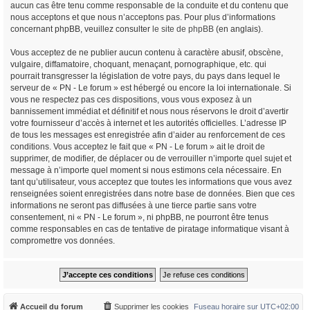
aucun cas être tenu comme responsable de la conduite et du contenu que
nous acceptons et que nous n’acceptons pas. Pour plus d’informations
concernant phpBB, veuillez consulter
le site de phpBB
(en anglais).
Vous acceptez de ne publier aucun contenu à caractère abusif, obscène,
vulgaire, diffamatoire, choquant, menaçant, pornographique, etc. qui
pourrait transgresser la législation de votre pays, du pays dans lequel le
serveur de « PN - Le forum » est hébergé ou encore la loi internationale. Si
vous ne respectez pas ces dispositions, vous vous exposez à un
bannissement immédiat et définitif et nous nous réservons le droit d’avertir
votre fournisseur d’accès à internet et les autorités officielles. L’adresse IP
de tous les messages est enregistrée afin d’aider au renforcement de ces
conditions. Vous acceptez le fait que « PN - Le forum » ait le droit de
supprimer, de modifier, de déplacer ou de verrouiller n’importe quel sujet et
message à n’importe quel moment si nous estimons cela nécessaire. En
tant qu’utilisateur, vous acceptez que toutes les informations que vous avez
renseignées soient enregistrées dans notre base de données. Bien que ces
informations ne seront pas diffusées à une tierce partie sans votre
consentement, ni « PN - Le forum », ni phpBB, ne pourront être tenus
comme responsables en cas de tentative de piratage informatique visant à
compromettre vos données.
Accueil du forum
Supprimer les cookies
Fuseau horaire sur
UTC+02:00