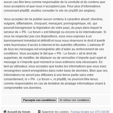
aucun cas être tenu comme responsable de la conduite et du contenu que
nous acceptons et que nous n’acceptons pas. Pour plus d’informations
concernant phpBB, veuillez consulter
le site de phpBB
(en anglais).
Vous acceptez de ne publier aucun contenu à caractère abusif, obscène,
vulgaire, diffamatoire, choquant, menaçant, pornographique, etc. qui
pourrait transgresser la législation de votre pays, du pays dans lequel le
serveur de « PN - Le forum » est hébergé ou encore la loi internationale. Si
vous ne respectez pas ces dispositions, vous vous exposez à un
bannissement immédiat et définitif et nous nous réservons le droit d’avertir
votre fournisseur d’accès à internet et les autorités officielles. L’adresse IP
de tous les messages est enregistrée afin d’aider au renforcement de ces
conditions. Vous acceptez le fait que « PN - Le forum » ait le droit de
supprimer, de modifier, de déplacer ou de verrouiller n’importe quel sujet et
message à n’importe quel moment si nous estimons cela nécessaire. En
tant qu’utilisateur, vous acceptez que toutes les informations que vous avez
renseignées soient enregistrées dans notre base de données. Bien que ces
informations ne seront pas diffusées à une tierce partie sans votre
consentement, ni « PN - Le forum », ni phpBB, ne pourront être tenus
comme responsables en cas de tentative de piratage informatique visant à
compromettre vos données.
Accueil du forum
Supprimer les cookies
Fuseau horaire sur
UTC+02:00