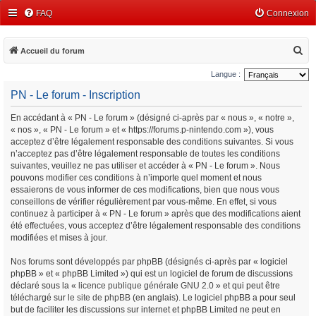
FAQ
Connexion
R
Accueil du forum
e
Langue :
c
PN - Le forum - Inscription
h
En accédant à « PN - Le forum » (désigné ci-après par « nous », « notre »,
e
« nos », « PN - Le forum » et « https://forums.p-nintendo.com »), vous
r
acceptez d’être légalement responsable des conditions suivantes. Si vous
c
n’acceptez pas d’être légalement responsable de toutes les conditions
suivantes, veuillez ne pas utiliser et accéder à « PN - Le forum ». Nous
h
pouvons modifier ces conditions à n’importe quel moment et nous
e
essaierons de vous informer de ces modifications, bien que nous vous
conseillons de vérifier régulièrement par vous-même. En effet, si vous
r
continuez à participer à « PN - Le forum » après que des modifications aient
été effectuées, vous acceptez d’être légalement responsable des conditions
modifiées et mises à jour.
Nos forums sont développés par phpBB (désignés ci-après par « logiciel
phpBB » et « phpBB Limited ») qui est un logiciel de forum de discussions
déclaré sous la «
licence publique générale GNU 2.0
» et qui peut être
téléchargé sur
le site de phpBB
(en anglais). Le logiciel phpBB a pour seul
but de faciliter les discussions sur internet et phpBB Limited ne peut en