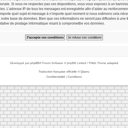
tionale. Si vous ne respectez pas ces dispositions, vous vous exposez à un bannisse
cielles. L’adresse IP de tous les messages est enregistrée afin d’aider au renforceme
n’importe quel sujet et message à n’importe quel moment si nous estimons cela néces
notre base de données. Bien que ces informations ne seront pas diffusées à une tie
ative de piratage informatique visant à compromettre vos données.
Développé par
phpBB
® Forum Software © phpBB Limited / PNbb Theme
adapted
Traduction française officielle
©
Qiaeru
Confidentialité
|
Conditions