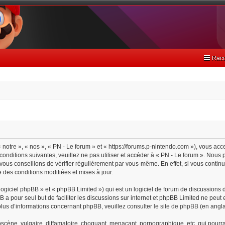
Racc
 notre », « nos », « PN - Le forum » et « https://forums.p-nintendo.com »), vous ac
onditions suivantes, veuillez ne pas utiliser et accéder à « PN - Le forum ». Nou
ous conseillons de vérifier régulièrement par vous-même. En effet, si vous continu
 des conditions modifiées et mises à jour.
giciel phpBB » et « phpBB Limited ») qui est un logiciel de forum de discussions 
BB a pour seul but de faciliter les discussions sur internet et phpBB Limited ne pe
lus d’informations concernant phpBB, veuillez consulter
le site de phpBB
(en angla
cène, vulgaire, diffamatoire, choquant, menaçant, pornographique, etc. qui pourrait