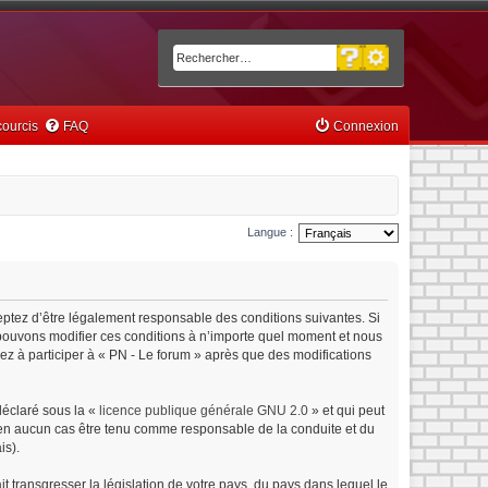
Recherche avancée
Rechercher
ourcis
FAQ
Connexion
Langue :
ceptez d’être légalement responsable des conditions suivantes. Si
s pouvons modifier ces conditions à n’importe quel moment et nous
ez à participer à « PN - Le forum » après que des modifications
déclaré sous la «
licence publique générale GNU 2.0
» et qui peut
ut en aucun cas être tenu comme responsable de la conduite et du
is).
 transgresser la législation de votre pays, du pays dans lequel le