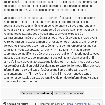
aucun cas être tenu comme responsable de la conduite et du contenu que
nous acceptons et que nous n’acceptons pas. Pour plus d’informations
concernant phpBB, veuillez consulter
le site de phpBB
(en anglais).
Vous acceptez de ne publier aucun contenu à caractère abusif, obscène,
vulgaire, diffamatoire, choquant, menaçant, pornographique, etc. qui
pourrait transgresser la législation de votre pays, du pays dans lequel le
serveur de « PN - Le forum » est hébergé ou encore la loi internationale. Si
vous ne respectez pas ces dispositions, vous vous exposez à un
bannissement immédiat et définitif et nous nous réservons le droit d’avertir
votre fournisseur d’accès à internet et les autorités officielles. L’adresse IP
de tous les messages est enregistrée afin d’aider au renforcement de ces
conditions. Vous acceptez le fait que « PN - Le forum » ait le droit de
supprimer, de modifier, de déplacer ou de verrouiller n’importe quel sujet et
message à n’importe quel moment si nous estimons cela nécessaire. En
tant qu’utilisateur, vous acceptez que toutes les informations que vous avez
renseignées soient enregistrées dans notre base de données. Bien que ces
informations ne seront pas diffusées à une tierce partie sans votre
consentement, ni « PN - Le forum », ni phpBB, ne pourront être tenus
comme responsables en cas de tentative de piratage informatique visant à
compromettre vos données.
Accueil du forum
Supprimer les cookies
Fuseau horaire sur
UTC+02:00