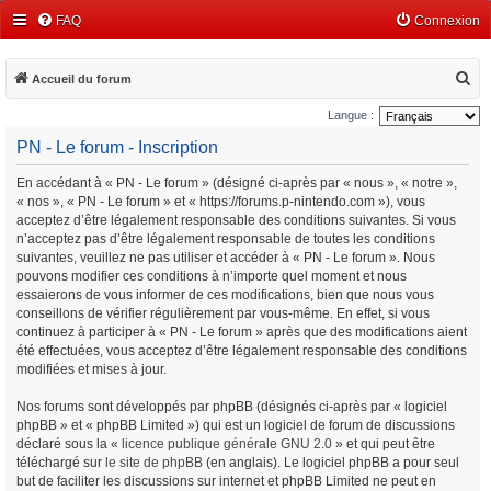
FAQ
Connexion
R
Accueil du forum
e
Langue :
c
PN - Le forum - Inscription
h
En accédant à « PN - Le forum » (désigné ci-après par « nous », « notre »,
e
« nos », « PN - Le forum » et « https://forums.p-nintendo.com »), vous
r
acceptez d’être légalement responsable des conditions suivantes. Si vous
c
n’acceptez pas d’être légalement responsable de toutes les conditions
suivantes, veuillez ne pas utiliser et accéder à « PN - Le forum ». Nous
h
pouvons modifier ces conditions à n’importe quel moment et nous
e
essaierons de vous informer de ces modifications, bien que nous vous
conseillons de vérifier régulièrement par vous-même. En effet, si vous
r
continuez à participer à « PN - Le forum » après que des modifications aient
été effectuées, vous acceptez d’être légalement responsable des conditions
modifiées et mises à jour.
Nos forums sont développés par phpBB (désignés ci-après par « logiciel
phpBB » et « phpBB Limited ») qui est un logiciel de forum de discussions
déclaré sous la «
licence publique générale GNU 2.0
» et qui peut être
téléchargé sur
le site de phpBB
(en anglais). Le logiciel phpBB a pour seul
but de faciliter les discussions sur internet et phpBB Limited ne peut en