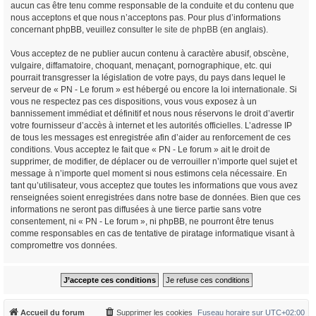
aucun cas être tenu comme responsable de la conduite et du contenu que
nous acceptons et que nous n’acceptons pas. Pour plus d’informations
concernant phpBB, veuillez consulter
le site de phpBB
(en anglais).
Vous acceptez de ne publier aucun contenu à caractère abusif, obscène,
vulgaire, diffamatoire, choquant, menaçant, pornographique, etc. qui
pourrait transgresser la législation de votre pays, du pays dans lequel le
serveur de « PN - Le forum » est hébergé ou encore la loi internationale. Si
vous ne respectez pas ces dispositions, vous vous exposez à un
bannissement immédiat et définitif et nous nous réservons le droit d’avertir
votre fournisseur d’accès à internet et les autorités officielles. L’adresse IP
de tous les messages est enregistrée afin d’aider au renforcement de ces
conditions. Vous acceptez le fait que « PN - Le forum » ait le droit de
supprimer, de modifier, de déplacer ou de verrouiller n’importe quel sujet et
message à n’importe quel moment si nous estimons cela nécessaire. En
tant qu’utilisateur, vous acceptez que toutes les informations que vous avez
renseignées soient enregistrées dans notre base de données. Bien que ces
informations ne seront pas diffusées à une tierce partie sans votre
consentement, ni « PN - Le forum », ni phpBB, ne pourront être tenus
comme responsables en cas de tentative de piratage informatique visant à
compromettre vos données.
Accueil du forum
Supprimer les cookies
Fuseau horaire sur
UTC+02:00