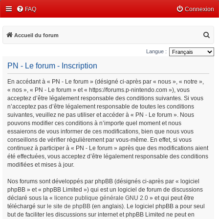
FAQ
Connexion
R
Accueil du forum
e
Langue :
c
PN - Le forum - Inscription
h
En accédant à « PN - Le forum » (désigné ci-après par « nous », « notre »,
e
« nos », « PN - Le forum » et « https://forums.p-nintendo.com »), vous
r
acceptez d’être légalement responsable des conditions suivantes. Si vous
c
n’acceptez pas d’être légalement responsable de toutes les conditions
suivantes, veuillez ne pas utiliser et accéder à « PN - Le forum ». Nous
h
pouvons modifier ces conditions à n’importe quel moment et nous
e
essaierons de vous informer de ces modifications, bien que nous vous
conseillons de vérifier régulièrement par vous-même. En effet, si vous
r
continuez à participer à « PN - Le forum » après que des modifications aient
été effectuées, vous acceptez d’être légalement responsable des conditions
modifiées et mises à jour.
Nos forums sont développés par phpBB (désignés ci-après par « logiciel
phpBB » et « phpBB Limited ») qui est un logiciel de forum de discussions
déclaré sous la «
licence publique générale GNU 2.0
» et qui peut être
téléchargé sur
le site de phpBB
(en anglais). Le logiciel phpBB a pour seul
but de faciliter les discussions sur internet et phpBB Limited ne peut en