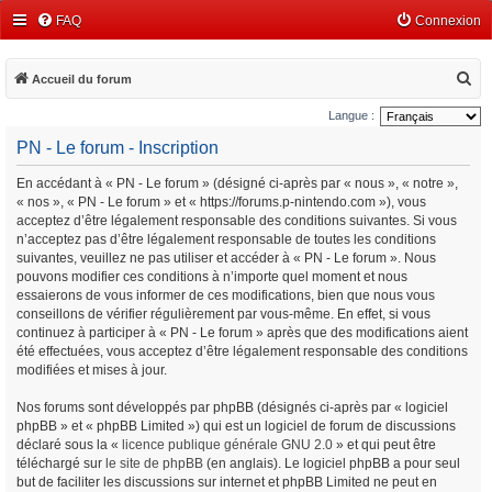
FAQ
Connexion
R
Accueil du forum
e
Langue :
c
PN - Le forum - Inscription
h
En accédant à « PN - Le forum » (désigné ci-après par « nous », « notre »,
e
« nos », « PN - Le forum » et « https://forums.p-nintendo.com »), vous
r
acceptez d’être légalement responsable des conditions suivantes. Si vous
c
n’acceptez pas d’être légalement responsable de toutes les conditions
suivantes, veuillez ne pas utiliser et accéder à « PN - Le forum ». Nous
h
pouvons modifier ces conditions à n’importe quel moment et nous
e
essaierons de vous informer de ces modifications, bien que nous vous
conseillons de vérifier régulièrement par vous-même. En effet, si vous
r
continuez à participer à « PN - Le forum » après que des modifications aient
été effectuées, vous acceptez d’être légalement responsable des conditions
modifiées et mises à jour.
Nos forums sont développés par phpBB (désignés ci-après par « logiciel
phpBB » et « phpBB Limited ») qui est un logiciel de forum de discussions
déclaré sous la «
licence publique générale GNU 2.0
» et qui peut être
téléchargé sur
le site de phpBB
(en anglais). Le logiciel phpBB a pour seul
but de faciliter les discussions sur internet et phpBB Limited ne peut en