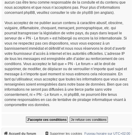
aucun cas être tenu comme responsable de la conduite et du contenu que
nous acceptons et que nous n’acceptons pas. Pour plus d’informations
concernant phpBB, veuillez consulter
le site de phpBB
(en anglais).
Vous acceptez de ne publier aucun contenu à caractère abusif, obscène,
vulgaire, diffamatoire, choquant, menaçant, pornographique, etc. qui
pourrait transgresser la législation de votre pays, du pays dans lequel le
serveur de « PN - Le forum » est hébergé ou encore la loi internationale. Si
vous ne respectez pas ces dispositions, vous vous exposez à un
bannissement immédiat et définitif et nous nous réservons le droit d’avertir
votre fournisseur d’accès à internet et les autorités officielles. L’adresse IP
de tous les messages est enregistrée afin d’aider au renforcement de ces
conditions. Vous acceptez le fait que « PN - Le forum » ait le droit de
supprimer, de modifier, de déplacer ou de verrouiller n’importe quel sujet et
message à n’importe quel moment si nous estimons cela nécessaire. En
tant qu’utilisateur, vous acceptez que toutes les informations que vous avez
renseignées soient enregistrées dans notre base de données. Bien que ces
informations ne seront pas diffusées à une tierce partie sans votre
consentement, ni « PN - Le forum », ni phpBB, ne pourront être tenus
comme responsables en cas de tentative de piratage informatique visant à
compromettre vos données.
Accueil du forum
Supprimer les cookies
Fuseau horaire sur
UTC+02:00