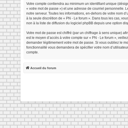
Votre compte contiendra au minimum un identifiant unique (désign
« votre mot de passe ») et une adresse de courriel personnelle. 
notre serveur. Toutes les informations, en-dehors de votre nom d’ut
à la seule discrétion de « PN - Le forum ». Dans tous les cas, v
non à la liste de diffusion du logiciel phpBB depuis une option di
Votre mot de passe est chiffré (par un chiffrage à sens unique) afi
est le moyen d’accès à votre compte sur « PN - Le forum », veille
demander légitimement votre mot de passe. Si vous oubliez le mot 
fonctionnalité vous demandera de spécifier votre nom d’utilisateu
compte.
Accueil du forum