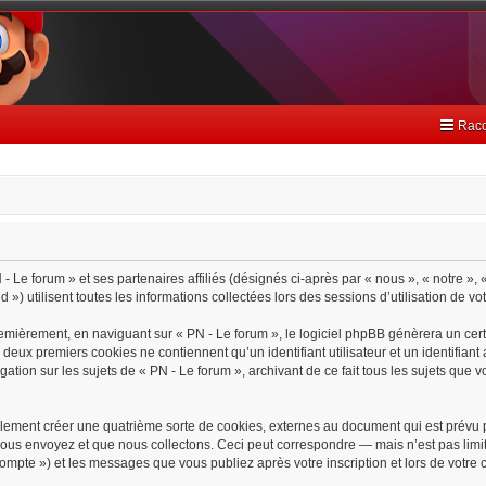
Racc
- Le forum » et ses partenaires affiliés (désignés ci-après par « nous », « notre », 
) utilisent toutes les informations collectées lors des sessions d’utilisation de vo
emièrement, en naviguant sur « PN - Le forum », le logiciel phpBB génèrera un cert
s deux premiers cookies ne contiennent qu’un identifiant utilisateur et un identif
gation sur les sujets de « PN - Le forum », archivant de ce fait tous les sujets que 
lement créer une quatrième sorte de cookies, externes au document qui est prévu 
ous envoyez et que nous collectons. Ceci peut correspondre — mais n’est pas limit
 compte ») et les messages que vous publiez après votre inscription et lors de votr