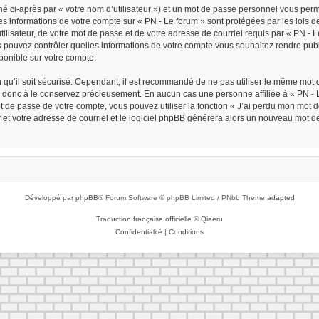
é ci-après par « votre nom d’utilisateur ») et un mot de passe personnel vous per
Les informations de votre compte sur « PN - Le forum » sont protégées par les lois
ilisateur, de votre mot de passe et de votre adresse de courriel requis par « PN - Le 
ous pouvez contrôler quelles informations de votre compte vous souhaitez rendre p
sponible sur votre compte.
n qu’il soit sécurisé. Cependant, il est recommandé de ne pas utiliser le même mot d
z donc à le conservez précieusement. En aucun cas une personne affiliée à « PN - L
de passe de votre compte, vous pouvez utiliser la fonction « J’ai perdu mon mot de
r et votre adresse de courriel et le logiciel phpBB générera alors un nouveau mot d
Développé par
phpBB
® Forum Software © phpBB Limited / PNbb Theme
adapted
Traduction française officielle
©
Qiaeru
Confidentialité
|
Conditions