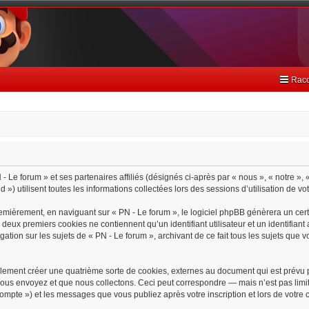
Racc
- Le forum » et ses partenaires affiliés (désignés ci-après par « nous », « notre », 
) utilisent toutes les informations collectées lors des sessions d’utilisation de vo
emièrement, en naviguant sur « PN - Le forum », le logiciel phpBB génèrera un cert
s deux premiers cookies ne contiennent qu’un identifiant utilisateur et un identif
gation sur les sujets de « PN - Le forum », archivant de ce fait tous les sujets que 
lement créer une quatrième sorte de cookies, externes au document qui est prévu 
ous envoyez et que nous collectons. Ceci peut correspondre — mais n’est pas limit
 compte ») et les messages que vous publiez après votre inscription et lors de votr