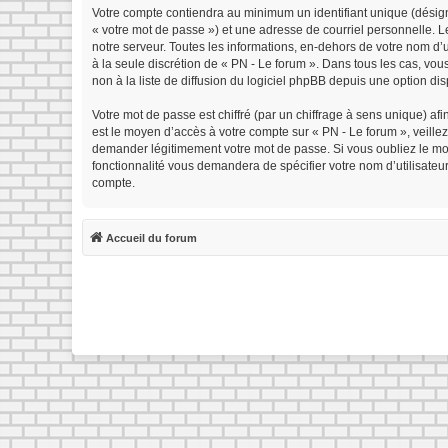
Votre compte contiendra au minimum un identifiant unique (désign
« votre mot de passe ») et une adresse de courriel personnelle. 
notre serveur. Toutes les informations, en-dehors de votre nom d’ut
à la seule discrétion de « PN - Le forum ». Dans tous les cas, v
non à la liste de diffusion du logiciel phpBB depuis une option di
Votre mot de passe est chiffré (par un chiffrage à sens unique) afi
est le moyen d’accès à votre compte sur « PN - Le forum », veille
demander légitimement votre mot de passe. Si vous oubliez le mot 
fonctionnalité vous demandera de spécifier votre nom d’utilisateu
compte.
Accueil du forum