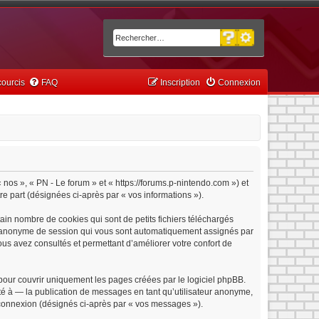
Recherche avancée
Rechercher
ourcis
FAQ
Inscription
Connexion
« nos », « PN - Le forum » et « https://forums.p-nintendo.com ») et
tre part (désignées ci-après par « vos informations »).
ain nombre de cookies qui sont de petits fichiers téléchargés
iant anonyme de session qui vous sont automatiquement assignés par
vous avez consultés et permettant d’améliorer votre confort de
pour couvrir uniquement les pages créées par le logiciel phpBB.
é à — la publication de messages en tant qu’utilisateur anonyme,
e connexion (désignés ci-après par « vos messages »).