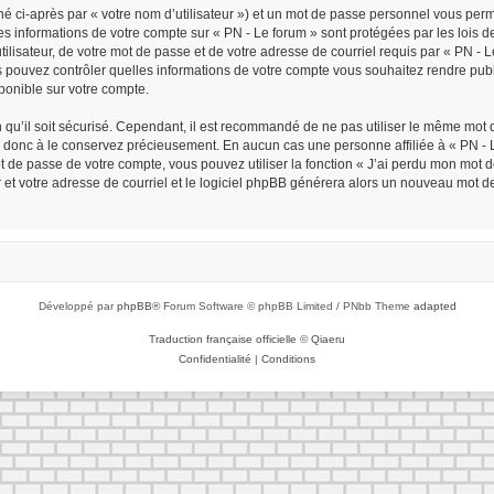
é ci-après par « votre nom d’utilisateur ») et un mot de passe personnel vous per
Les informations de votre compte sur « PN - Le forum » sont protégées par les lois
ilisateur, de votre mot de passe et de votre adresse de courriel requis par « PN - Le 
ous pouvez contrôler quelles informations de votre compte vous souhaitez rendre p
sponible sur votre compte.
n qu’il soit sécurisé. Cependant, il est recommandé de ne pas utiliser le même mot d
z donc à le conservez précieusement. En aucun cas une personne affiliée à « PN - L
de passe de votre compte, vous pouvez utiliser la fonction « J’ai perdu mon mot de
r et votre adresse de courriel et le logiciel phpBB générera alors un nouveau mot d
Développé par
phpBB
® Forum Software © phpBB Limited / PNbb Theme
adapted
Traduction française officielle
©
Qiaeru
Confidentialité
|
Conditions