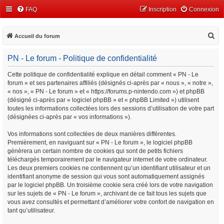
FAQ
Inscription
Connexion
R
Accueil du forum
e
PN - Le forum - Politique de confidentialité
c
h
Cette politique de confidentialité explique en détail comment « PN - Le
forum » et ses partenaires affiliés (désignés ci-après par « nous », « notre »,
e
« nos », « PN - Le forum » et « https://forums.p-nintendo.com ») et phpBB
r
(désigné ci-après par « logiciel phpBB » et « phpBB Limited ») utilisent
c
toutes les informations collectées lors des sessions d’utilisation de votre part
(désignées ci-après par « vos informations »).
h
e
Vos informations sont collectées de deux manières différentes.
Premièrement, en naviguant sur « PN - Le forum », le logiciel phpBB
r
génèrera un certain nombre de cookies qui sont de petits fichiers
téléchargés temporairement par le navigateur internet de votre ordinateur.
Les deux premiers cookies ne contiennent qu’un identifiant utilisateur et un
identifiant anonyme de session qui vous sont automatiquement assignés
par le logiciel phpBB. Un troisième cookie sera créé lors de votre navigation
sur les sujets de « PN - Le forum », archivant de ce fait tous les sujets que
vous avez consultés et permettant d’améliorer votre confort de navigation en
tant qu’utilisateur.