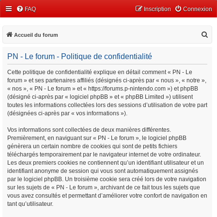
FAQ
Inscription
Connexion
R
Accueil du forum
e
PN - Le forum - Politique de confidentialité
c
h
Cette politique de confidentialité explique en détail comment « PN - Le
forum » et ses partenaires affiliés (désignés ci-après par « nous », « notre »,
e
« nos », « PN - Le forum » et « https://forums.p-nintendo.com ») et phpBB
r
(désigné ci-après par « logiciel phpBB » et « phpBB Limited ») utilisent
c
toutes les informations collectées lors des sessions d’utilisation de votre part
(désignées ci-après par « vos informations »).
h
e
Vos informations sont collectées de deux manières différentes.
Premièrement, en naviguant sur « PN - Le forum », le logiciel phpBB
r
génèrera un certain nombre de cookies qui sont de petits fichiers
téléchargés temporairement par le navigateur internet de votre ordinateur.
Les deux premiers cookies ne contiennent qu’un identifiant utilisateur et un
identifiant anonyme de session qui vous sont automatiquement assignés
par le logiciel phpBB. Un troisième cookie sera créé lors de votre navigation
sur les sujets de « PN - Le forum », archivant de ce fait tous les sujets que
vous avez consultés et permettant d’améliorer votre confort de navigation en
tant qu’utilisateur.