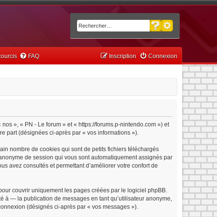
Recherche avancée
Rechercher
ourcis
FAQ
Inscription
Connexion
« nos », « PN - Le forum » et « https://forums.p-nintendo.com ») et
tre part (désignées ci-après par « vos informations »).
ain nombre de cookies qui sont de petits fichiers téléchargés
iant anonyme de session qui vous sont automatiquement assignés par
vous avez consultés et permettant d’améliorer votre confort de
pour couvrir uniquement les pages créées par le logiciel phpBB.
é à — la publication de messages en tant qu’utilisateur anonyme,
e connexion (désignés ci-après par « vos messages »).