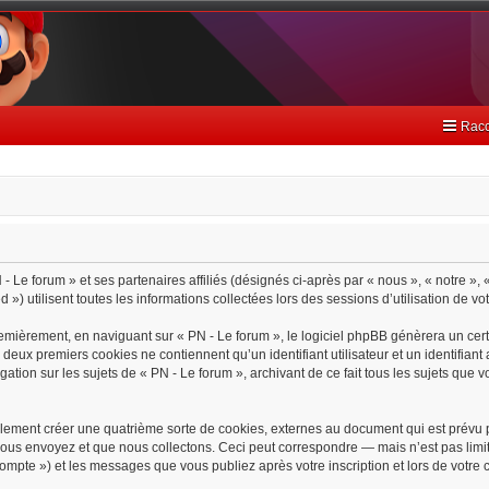
Racc
- Le forum » et ses partenaires affiliés (désignés ci-après par « nous », « notre », 
) utilisent toutes les informations collectées lors des sessions d’utilisation de vo
emièrement, en naviguant sur « PN - Le forum », le logiciel phpBB génèrera un cert
s deux premiers cookies ne contiennent qu’un identifiant utilisateur et un identif
gation sur les sujets de « PN - Le forum », archivant de ce fait tous les sujets que 
lement créer une quatrième sorte de cookies, externes au document qui est prévu 
ous envoyez et que nous collectons. Ceci peut correspondre — mais n’est pas limit
 compte ») et les messages que vous publiez après votre inscription et lors de votr