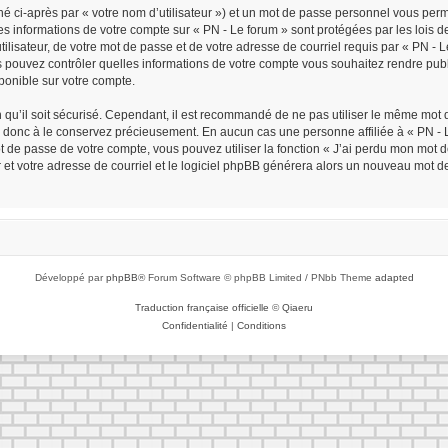
é ci-après par « votre nom d’utilisateur ») et un mot de passe personnel vous per
Les informations de votre compte sur « PN - Le forum » sont protégées par les lois
ilisateur, de votre mot de passe et de votre adresse de courriel requis par « PN - Le 
ous pouvez contrôler quelles informations de votre compte vous souhaitez rendre p
sponible sur votre compte.
n qu’il soit sécurisé. Cependant, il est recommandé de ne pas utiliser le même mot d
z donc à le conservez précieusement. En aucun cas une personne affiliée à « PN - L
de passe de votre compte, vous pouvez utiliser la fonction « J’ai perdu mon mot de
r et votre adresse de courriel et le logiciel phpBB générera alors un nouveau mot d
Développé par
phpBB
® Forum Software © phpBB Limited / PNbb Theme
adapted
Traduction française officielle
©
Qiaeru
Confidentialité
|
Conditions