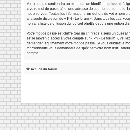
Votre compte contiendra au minimum un identifiant unique (désign
« votre mot de passe ») et une adresse de courriel personnelle. 
notre serveur. Toutes les informations, en-dehors de votre nom d’ut
à la seule discrétion de « PN - Le forum ». Dans tous les cas, v
non à la liste de diffusion du logiciel phpBB depuis une option di
Votre mot de passe est chiffré (par un chiffrage à sens unique) afi
est le moyen d’accès à votre compte sur « PN - Le forum », veille
demander légitimement votre mot de passe. Si vous oubliez le mot 
fonctionnalité vous demandera de spécifier votre nom d’utilisateu
compte.
Accueil du forum