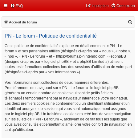
FAQ
Inscription
Connexion
R
Accueil du forum
e
PN - Le forum - Politique de confidentialité
c
h
Cette politique de confidentialité explique en détail comment « PN - Le
forum » et ses partenaires affiliés (désignés ci-après par « nous », « notre »,
e
« nos », « PN - Le forum » et « https://forums.p-nintendo.com ») et phpBB
r
(désigné ci-après par « logiciel phpBB » et « phpBB Limited ») utilisent
c
toutes les informations collectées lors des sessions d’utilisation de votre part
(désignées ci-après par « vos informations »).
h
e
Vos informations sont collectées de deux manières différentes.
Premièrement, en naviguant sur « PN - Le forum », le logiciel phpBB
r
génèrera un certain nombre de cookies qui sont de petits fichiers
téléchargés temporairement par le navigateur internet de votre ordinateur.
Les deux premiers cookies ne contiennent qu’un identifiant utilisateur et un
identifiant anonyme de session qui vous sont automatiquement assignés
par le logiciel phpBB. Un troisième cookie sera créé lors de votre navigation
sur les sujets de « PN - Le forum », archivant de ce fait tous les sujets que
vous avez consultés et permettant d’améliorer votre confort de navigation en
tant qu’utilisateur.