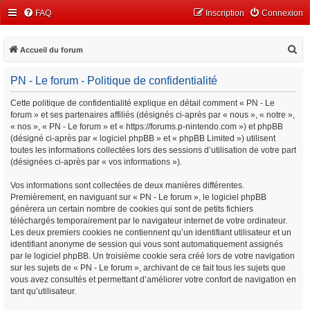
FAQ
Inscription
Connexion
R
Accueil du forum
e
PN - Le forum - Politique de confidentialité
c
h
Cette politique de confidentialité explique en détail comment « PN - Le
forum » et ses partenaires affiliés (désignés ci-après par « nous », « notre »,
e
« nos », « PN - Le forum » et « https://forums.p-nintendo.com ») et phpBB
r
(désigné ci-après par « logiciel phpBB » et « phpBB Limited ») utilisent
c
toutes les informations collectées lors des sessions d’utilisation de votre part
(désignées ci-après par « vos informations »).
h
e
Vos informations sont collectées de deux manières différentes.
Premièrement, en naviguant sur « PN - Le forum », le logiciel phpBB
r
génèrera un certain nombre de cookies qui sont de petits fichiers
téléchargés temporairement par le navigateur internet de votre ordinateur.
Les deux premiers cookies ne contiennent qu’un identifiant utilisateur et un
identifiant anonyme de session qui vous sont automatiquement assignés
par le logiciel phpBB. Un troisième cookie sera créé lors de votre navigation
sur les sujets de « PN - Le forum », archivant de ce fait tous les sujets que
vous avez consultés et permettant d’améliorer votre confort de navigation en
tant qu’utilisateur.