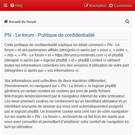
FAQ
Inscription
Connexion
R
Accueil du forum
e
PN - Le forum - Politique de confidentialité
c
h
Cette politique de confidentialité explique en détail comment « PN - Le
forum » et ses partenaires affiliés (désignés ci-après par « nous », « notre »,
e
« nos », « PN - Le forum » et « https://forums.p-nintendo.com ») et phpBB
r
(désigné ci-après par « logiciel phpBB » et « phpBB Limited ») utilisent
c
toutes les informations collectées lors des sessions d’utilisation de votre part
(désignées ci-après par « vos informations »).
h
e
Vos informations sont collectées de deux manières différentes.
Premièrement, en naviguant sur « PN - Le forum », le logiciel phpBB
r
génèrera un certain nombre de cookies qui sont de petits fichiers
téléchargés temporairement par le navigateur internet de votre ordinateur.
Les deux premiers cookies ne contiennent qu’un identifiant utilisateur et un
identifiant anonyme de session qui vous sont automatiquement assignés
par le logiciel phpBB. Un troisième cookie sera créé lors de votre navigation
sur les sujets de « PN - Le forum », archivant de ce fait tous les sujets que
vous avez consultés et permettant d’améliorer votre confort de navigation en
tant qu’utilisateur.