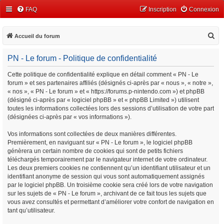
FAQ
Inscription
Connexion
R
Accueil du forum
e
PN - Le forum - Politique de confidentialité
c
h
Cette politique de confidentialité explique en détail comment « PN - Le
forum » et ses partenaires affiliés (désignés ci-après par « nous », « notre »,
e
« nos », « PN - Le forum » et « https://forums.p-nintendo.com ») et phpBB
r
(désigné ci-après par « logiciel phpBB » et « phpBB Limited ») utilisent
c
toutes les informations collectées lors des sessions d’utilisation de votre part
(désignées ci-après par « vos informations »).
h
e
Vos informations sont collectées de deux manières différentes.
Premièrement, en naviguant sur « PN - Le forum », le logiciel phpBB
r
génèrera un certain nombre de cookies qui sont de petits fichiers
téléchargés temporairement par le navigateur internet de votre ordinateur.
Les deux premiers cookies ne contiennent qu’un identifiant utilisateur et un
identifiant anonyme de session qui vous sont automatiquement assignés
par le logiciel phpBB. Un troisième cookie sera créé lors de votre navigation
sur les sujets de « PN - Le forum », archivant de ce fait tous les sujets que
vous avez consultés et permettant d’améliorer votre confort de navigation en
tant qu’utilisateur.