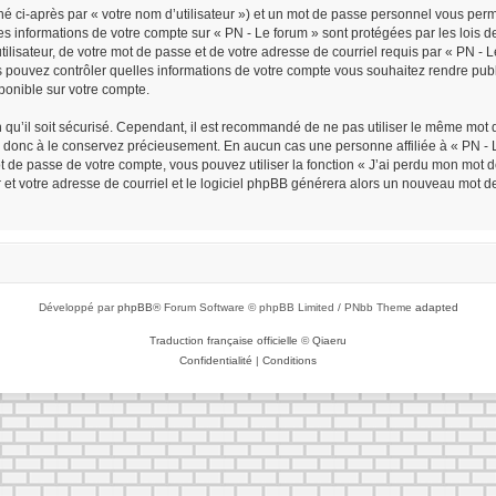
é ci-après par « votre nom d’utilisateur ») et un mot de passe personnel vous per
Les informations de votre compte sur « PN - Le forum » sont protégées par les lois
ilisateur, de votre mot de passe et de votre adresse de courriel requis par « PN - Le 
ous pouvez contrôler quelles informations de votre compte vous souhaitez rendre p
sponible sur votre compte.
n qu’il soit sécurisé. Cependant, il est recommandé de ne pas utiliser le même mot d
z donc à le conservez précieusement. En aucun cas une personne affiliée à « PN - L
de passe de votre compte, vous pouvez utiliser la fonction « J’ai perdu mon mot de
r et votre adresse de courriel et le logiciel phpBB générera alors un nouveau mot d
Développé par
phpBB
® Forum Software © phpBB Limited / PNbb Theme
adapted
Traduction française officielle
©
Qiaeru
Confidentialité
|
Conditions