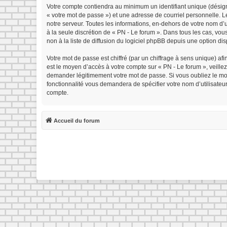
Votre compte contiendra au minimum un identifiant unique (désign
« votre mot de passe ») et une adresse de courriel personnelle. 
notre serveur. Toutes les informations, en-dehors de votre nom d’ut
à la seule discrétion de « PN - Le forum ». Dans tous les cas, v
non à la liste de diffusion du logiciel phpBB depuis une option di
Votre mot de passe est chiffré (par un chiffrage à sens unique) afi
est le moyen d’accès à votre compte sur « PN - Le forum », veille
demander légitimement votre mot de passe. Si vous oubliez le mot 
fonctionnalité vous demandera de spécifier votre nom d’utilisateu
compte.
Accueil du forum