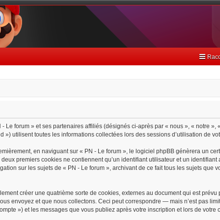
Racc
- Le forum » et ses partenaires affiliés (désignés ci-après par « nous », « notre », 
) utilisent toutes les informations collectées lors des sessions d’utilisation de vo
emièrement, en naviguant sur « PN - Le forum », le logiciel phpBB génèrera un cert
s deux premiers cookies ne contiennent qu’un identifiant utilisateur et un identif
gation sur les sujets de « PN - Le forum », archivant de ce fait tous les sujets que 
lement créer une quatrième sorte de cookies, externes au document qui est prévu 
ous envoyez et que nous collectons. Ceci peut correspondre — mais n’est pas limit
 compte ») et les messages que vous publiez après votre inscription et lors de votr