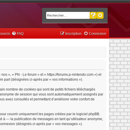
Recherche avancée
Rechercher
ourcis
FAQ
Inscription
Connexion
« nos », « PN - Le forum » et « https://forums.p-nintendo.com ») et
tre part (désignées ci-après par « vos informations »).
ain nombre de cookies qui sont de petits fichiers téléchargés
iant anonyme de session qui vous sont automatiquement assignés par
vous avez consultés et permettant d’améliorer votre confort de
pour couvrir uniquement les pages créées par le logiciel phpBB.
é à — la publication de messages en tant qu’utilisateur anonyme,
e connexion (désignés ci-après par « vos messages »).