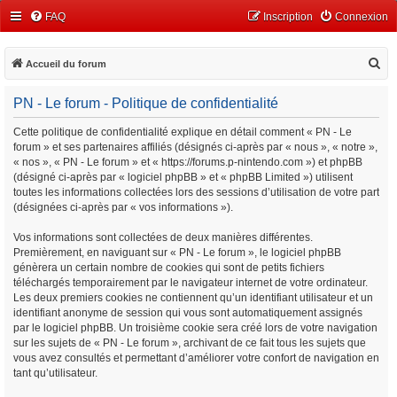
FAQ
Inscription
Connexion
R
Accueil du forum
e
PN - Le forum - Politique de confidentialité
c
h
Cette politique de confidentialité explique en détail comment « PN - Le
forum » et ses partenaires affiliés (désignés ci-après par « nous », « notre »,
e
« nos », « PN - Le forum » et « https://forums.p-nintendo.com ») et phpBB
r
(désigné ci-après par « logiciel phpBB » et « phpBB Limited ») utilisent
c
toutes les informations collectées lors des sessions d’utilisation de votre part
(désignées ci-après par « vos informations »).
h
e
Vos informations sont collectées de deux manières différentes.
Premièrement, en naviguant sur « PN - Le forum », le logiciel phpBB
r
génèrera un certain nombre de cookies qui sont de petits fichiers
téléchargés temporairement par le navigateur internet de votre ordinateur.
Les deux premiers cookies ne contiennent qu’un identifiant utilisateur et un
identifiant anonyme de session qui vous sont automatiquement assignés
par le logiciel phpBB. Un troisième cookie sera créé lors de votre navigation
sur les sujets de « PN - Le forum », archivant de ce fait tous les sujets que
vous avez consultés et permettant d’améliorer votre confort de navigation en
tant qu’utilisateur.