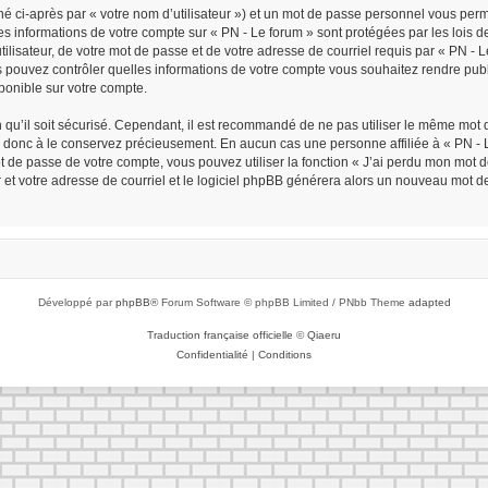
é ci-après par « votre nom d’utilisateur ») et un mot de passe personnel vous per
Les informations de votre compte sur « PN - Le forum » sont protégées par les lois
ilisateur, de votre mot de passe et de votre adresse de courriel requis par « PN - Le 
ous pouvez contrôler quelles informations de votre compte vous souhaitez rendre p
sponible sur votre compte.
n qu’il soit sécurisé. Cependant, il est recommandé de ne pas utiliser le même mot d
z donc à le conservez précieusement. En aucun cas une personne affiliée à « PN - L
de passe de votre compte, vous pouvez utiliser la fonction « J’ai perdu mon mot de
r et votre adresse de courriel et le logiciel phpBB générera alors un nouveau mot d
Développé par
phpBB
® Forum Software © phpBB Limited / PNbb Theme
adapted
Traduction française officielle
©
Qiaeru
Confidentialité
|
Conditions