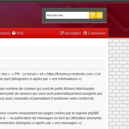
Recherche avancée
Rechercher
ourcis
FAQ
Inscription
Connexion
« nos », « PN - Le forum » et « https://forums.p-nintendo.com ») et
tre part (désignées ci-après par « vos informations »).
ain nombre de cookies qui sont de petits fichiers téléchargés
iant anonyme de session qui vous sont automatiquement assignés par
vous avez consultés et permettant d’améliorer votre confort de
pour couvrir uniquement les pages créées par le logiciel phpBB.
é à — la publication de messages en tant qu’utilisateur anonyme,
e connexion (désignés ci-après par « vos messages »).