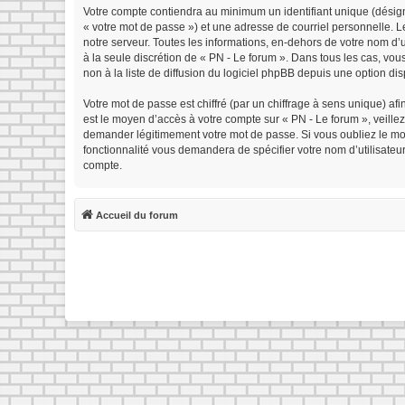
Votre compte contiendra au minimum un identifiant unique (désign
« votre mot de passe ») et une adresse de courriel personnelle. 
notre serveur. Toutes les informations, en-dehors de votre nom d’ut
à la seule discrétion de « PN - Le forum ». Dans tous les cas, v
non à la liste de diffusion du logiciel phpBB depuis une option di
Votre mot de passe est chiffré (par un chiffrage à sens unique) afi
est le moyen d’accès à votre compte sur « PN - Le forum », veille
demander légitimement votre mot de passe. Si vous oubliez le mot 
fonctionnalité vous demandera de spécifier votre nom d’utilisateu
compte.
Accueil du forum