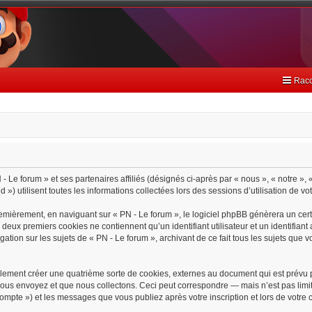
Racc
- Le forum » et ses partenaires affiliés (désignés ci-après par « nous », « notre », 
) utilisent toutes les informations collectées lors des sessions d’utilisation de vo
emièrement, en naviguant sur « PN - Le forum », le logiciel phpBB génèrera un cert
s deux premiers cookies ne contiennent qu’un identifiant utilisateur et un identif
gation sur les sujets de « PN - Le forum », archivant de ce fait tous les sujets que 
lement créer une quatrième sorte de cookies, externes au document qui est prévu 
ous envoyez et que nous collectons. Ceci peut correspondre — mais n’est pas limit
 compte ») et les messages que vous publiez après votre inscription et lors de votr