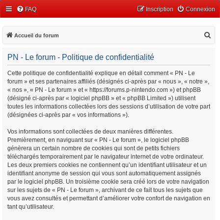
FAQ
Inscription
Connexion
R
Accueil du forum
e
PN - Le forum - Politique de confidentialité
c
h
Cette politique de confidentialité explique en détail comment « PN - Le
forum » et ses partenaires affiliés (désignés ci-après par « nous », « notre »,
e
« nos », « PN - Le forum » et « https://forums.p-nintendo.com ») et phpBB
r
(désigné ci-après par « logiciel phpBB » et « phpBB Limited ») utilisent
c
toutes les informations collectées lors des sessions d’utilisation de votre part
(désignées ci-après par « vos informations »).
h
e
Vos informations sont collectées de deux manières différentes.
Premièrement, en naviguant sur « PN - Le forum », le logiciel phpBB
r
génèrera un certain nombre de cookies qui sont de petits fichiers
téléchargés temporairement par le navigateur internet de votre ordinateur.
Les deux premiers cookies ne contiennent qu’un identifiant utilisateur et un
identifiant anonyme de session qui vous sont automatiquement assignés
par le logiciel phpBB. Un troisième cookie sera créé lors de votre navigation
sur les sujets de « PN - Le forum », archivant de ce fait tous les sujets que
vous avez consultés et permettant d’améliorer votre confort de navigation en
tant qu’utilisateur.