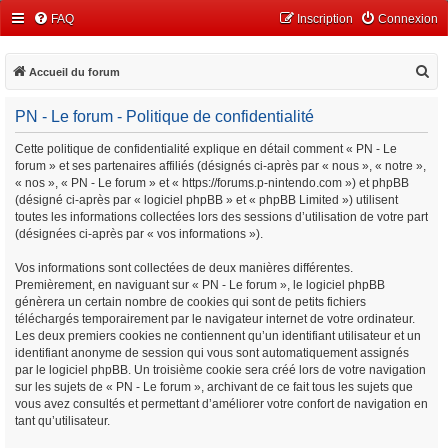
FAQ
Inscription
Connexion
R
Accueil du forum
e
PN - Le forum - Politique de confidentialité
c
h
Cette politique de confidentialité explique en détail comment « PN - Le
forum » et ses partenaires affiliés (désignés ci-après par « nous », « notre »,
e
« nos », « PN - Le forum » et « https://forums.p-nintendo.com ») et phpBB
r
(désigné ci-après par « logiciel phpBB » et « phpBB Limited ») utilisent
c
toutes les informations collectées lors des sessions d’utilisation de votre part
(désignées ci-après par « vos informations »).
h
e
Vos informations sont collectées de deux manières différentes.
Premièrement, en naviguant sur « PN - Le forum », le logiciel phpBB
r
génèrera un certain nombre de cookies qui sont de petits fichiers
téléchargés temporairement par le navigateur internet de votre ordinateur.
Les deux premiers cookies ne contiennent qu’un identifiant utilisateur et un
identifiant anonyme de session qui vous sont automatiquement assignés
par le logiciel phpBB. Un troisième cookie sera créé lors de votre navigation
sur les sujets de « PN - Le forum », archivant de ce fait tous les sujets que
vous avez consultés et permettant d’améliorer votre confort de navigation en
tant qu’utilisateur.