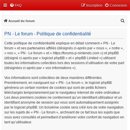
FAQ
Inscription
Connexion
R
Accueil du forum
e
PN - Le forum - Politique de confidentialité
c
h
Cette politique de confidentialité explique en détail comment « PN - Le
forum » et ses partenaires affiliés (désignés ci-après par « nous », « notre »,
e
« nos », « PN - Le forum » et « https://forums.p-nintendo.com ») et phpBB
r
(désigné ci-après par « logiciel phpBB » et « phpBB Limited ») utilisent
c
toutes les informations collectées lors des sessions d’utilisation de votre part
(désignées ci-après par « vos informations »).
h
e
Vos informations sont collectées de deux manières différentes.
Premièrement, en naviguant sur « PN - Le forum », le logiciel phpBB
r
génèrera un certain nombre de cookies qui sont de petits fichiers
téléchargés temporairement par le navigateur internet de votre ordinateur.
Les deux premiers cookies ne contiennent qu’un identifiant utilisateur et un
identifiant anonyme de session qui vous sont automatiquement assignés
par le logiciel phpBB. Un troisième cookie sera créé lors de votre navigation
sur les sujets de « PN - Le forum », archivant de ce fait tous les sujets que
vous avez consultés et permettant d’améliorer votre confort de navigation en
tant qu’utilisateur.