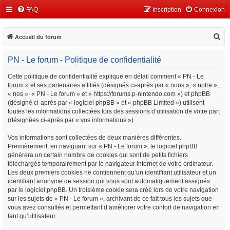
FAQ
Inscription
Connexion
R
Accueil du forum
e
PN - Le forum - Politique de confidentialité
c
h
Cette politique de confidentialité explique en détail comment « PN - Le
forum » et ses partenaires affiliés (désignés ci-après par « nous », « notre »,
e
« nos », « PN - Le forum » et « https://forums.p-nintendo.com ») et phpBB
r
(désigné ci-après par « logiciel phpBB » et « phpBB Limited ») utilisent
c
toutes les informations collectées lors des sessions d’utilisation de votre part
(désignées ci-après par « vos informations »).
h
e
Vos informations sont collectées de deux manières différentes.
Premièrement, en naviguant sur « PN - Le forum », le logiciel phpBB
r
génèrera un certain nombre de cookies qui sont de petits fichiers
téléchargés temporairement par le navigateur internet de votre ordinateur.
Les deux premiers cookies ne contiennent qu’un identifiant utilisateur et un
identifiant anonyme de session qui vous sont automatiquement assignés
par le logiciel phpBB. Un troisième cookie sera créé lors de votre navigation
sur les sujets de « PN - Le forum », archivant de ce fait tous les sujets que
vous avez consultés et permettant d’améliorer votre confort de navigation en
tant qu’utilisateur.