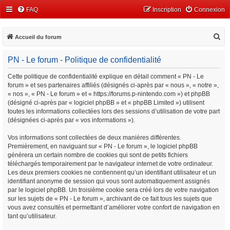
FAQ
Inscription
Connexion
R
Accueil du forum
e
PN - Le forum - Politique de confidentialité
c
h
Cette politique de confidentialité explique en détail comment « PN - Le
forum » et ses partenaires affiliés (désignés ci-après par « nous », « notre »,
e
« nos », « PN - Le forum » et « https://forums.p-nintendo.com ») et phpBB
r
(désigné ci-après par « logiciel phpBB » et « phpBB Limited ») utilisent
c
toutes les informations collectées lors des sessions d’utilisation de votre part
(désignées ci-après par « vos informations »).
h
e
Vos informations sont collectées de deux manières différentes.
Premièrement, en naviguant sur « PN - Le forum », le logiciel phpBB
r
génèrera un certain nombre de cookies qui sont de petits fichiers
téléchargés temporairement par le navigateur internet de votre ordinateur.
Les deux premiers cookies ne contiennent qu’un identifiant utilisateur et un
identifiant anonyme de session qui vous sont automatiquement assignés
par le logiciel phpBB. Un troisième cookie sera créé lors de votre navigation
sur les sujets de « PN - Le forum », archivant de ce fait tous les sujets que
vous avez consultés et permettant d’améliorer votre confort de navigation en
tant qu’utilisateur.